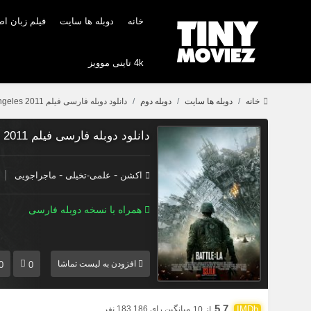
خانه
دوبله ها سایت
فیلم زبان ا
4k تاینی موویز
خانه
دوبله ها سایت
دوبله دوم
دانلود دوبله فارسی فیلم Battle Los Angeles 2011
دانلود دوبله فارسی فیلم Battle Los Angeles 2011
|
-
-
اکشن
علمی-تخیلی
ماجراجویی
همراه با نسخه دوبله فارسی
افزودن به لیست تماشا
0
0
5.7
میانگین رای 183,186 نفر
از 10