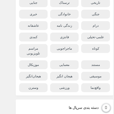
تاریخی
ترسناک
جنایی
جنگی
خانوادگی
خبری
درام
زندگی نامه
عاشقانه
علمی-تخیلی
فانتزی
کمدی
کوتاه
ماجراجویی
مراسم
تلویزیونی
مستند
معمایی
موزیکال
موسیقی
هیجان انگیز
هیجان‌انگیز
واقع‌نما
ورزشی
وسترن
دسته بندی سریال ها