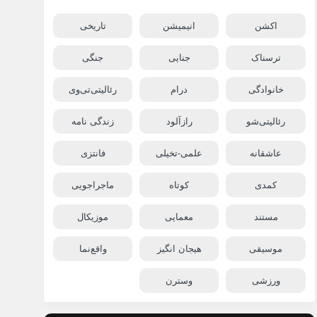
اکشن
انیمیشن
تاریخی
ترسناک
جنایی
جنگی
خانوادگی
درام
رئالیتی‌تی‌وی
رئالیتی‌شو
رازآلود
زندگی نامه
عاشقانه
علمی-تخیلی
فانتزی
کمدی
کوتاه
ماجراجویی
مستند
معمایی
موزیکال
موسیقی
هیجان انگیز
واقع‌نما
ورزشی
وسترن