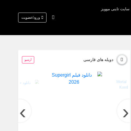
 سایت تاینی موویز
ورود/عضویت
دوبله های فارسی
آرشیو
›
‹