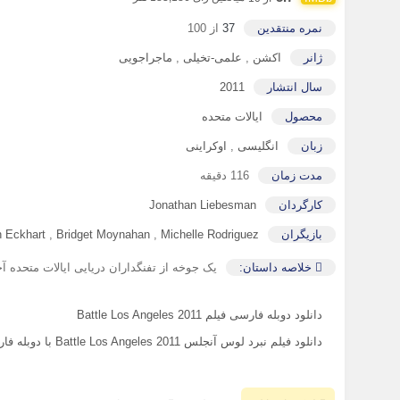
نمره منتقدین
37
از 100
ژانر
اکشن
,
علمی-تخیلی
,
ماجراجویی
سال انتشار
2011
محصول
ایالات متحده
زبان
انگلیسی
,
اوکراینی
مدت زمان
116 دقیقه
کارگردان
Jonathan Liebesman
بازیگران
Michelle Rodriguez
,
Bridget Moynahan
,
 Eckhart
خلاصه داستان:
یک جوخه از تفنگداران دریایی ایالات متحده 
دانلود دوبله فارسی فیلم Battle Los Angeles 2011
دانلود فیلم نبرد لوس آنجلس Battle Los Angeles 2011 با دوبله فارسی