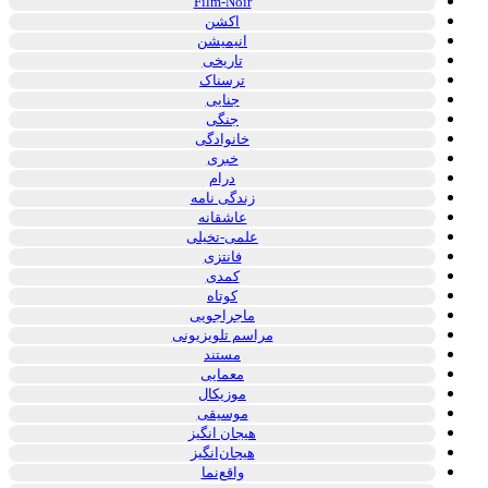
Film-Noir
اکشن
انیمیشن
تاریخی
ترسناک
جنایی
جنگی
خانوادگی
خبری
درام
زندگی نامه
عاشقانه
علمی-تخیلی
فانتزی
کمدی
کوتاه
ماجراجویی
مراسم تلویزیونی
مستند
معمایی
موزیکال
موسیقی
هیجان انگیز
هیجان‌انگیز
واقع‌نما