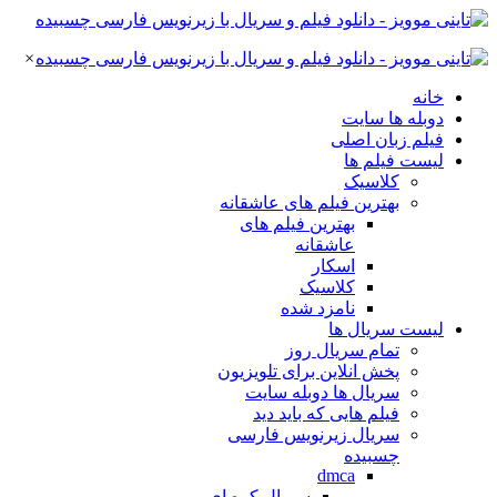
×
خانه
دوبله ها سایت
فیلم زبان اصلی
لیست فیلم ها
کلاسیک
بهترین فیلم های عاشقانه
بهترین فیلم های
عاشقانه
اسکار
کلاسیک
نامزد شده
لیست سریال ها
تمام سریال روز
پخش انلاین برای تلویزیون
سریال ها دوبله سایت
فیلم هایی که باید دید
سریال زیرنویس فارسی
چسبیده
dmca
سریال کره ای