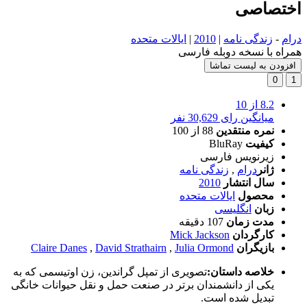
اختصاصی
درام
-
زندگی نامه
|
2010
|
ایالات متحده
همراه با نسخه دوبله فارسی
افزودن به لیست تماشا
0
1
8.2
از 10
میانگین رای 30,629 نفر
نمره منتقدین
88
از 100
کیفیت
BluRay
زیرنویس فارسی
ژانر
درام
,
زندگی نامه
سال انتشار
2010
محصول
ایالات متحده
زبان
انگلیسی
مدت زمان
107 دقیقه
کارگردان
Mick Jackson
بازیگران
Julia Ormond
,
David Strathairn
,
Claire Danes
خلاصه داستان:
تصویری از تمپل گراندین، زن اوتیسمی که به
یکی از دانشمندان برتر در صنعت حمل و نقل حیوانات خانگی
تبدیل شده است.