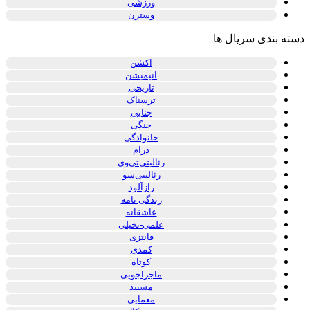
ورزشی
وسترن
دسته بندی سریال ها
اکشن
انیمیشن
تاریخی
ترسناک
جنایی
جنگی
خانوادگی
درام
رئالیتی‌تی‌وی
رئالیتی‌شو
رازآلود
زندگی نامه
عاشقانه
علمی-تخیلی
فانتزی
کمدی
کوتاه
ماجراجویی
مستند
معمایی