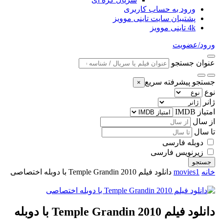
ورود به حساب کاربری
پشتیبان سایت تاینی موویز
4k تاینی موویز
ورود/عضویت
عنوان جستجو
جستجو پیشرفته سریع
×
نوع
ژانر
امتیاز IMDB
از سال
تا سال
دوبله فارسی
زیرنویس فارسی
جستجو
خانه
movies1
دانلود فیلم Temple Grandin 2010 با دوبله اختصاصی
دانلود فیلم Temple Grandin 2010 با دوبله