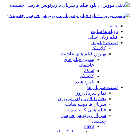
×
خانه
دوبله ها سایت
فیلم زبان اصلی
لیست فیلم ها
کلاسیک
بهترین فیلم های عاشقانه
بهترین فیلم های
عاشقانه
اسکار
کلاسیک
نامزد شده
لیست سریال ها
تمام سریال روز
پخش انلاین برای تلویزیون
سریال ها دوبله سایت
فیلم هایی که باید دید
سریال زیرنویس فارسی
چسبیده
dmca
سریال کره ای