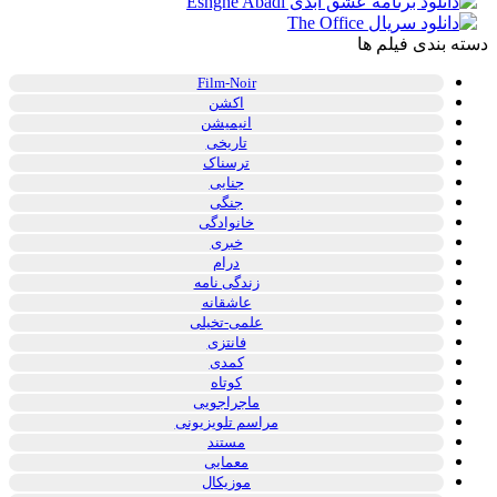
دسته بندی فیلم ها
Film-Noir
اکشن
انیمیشن
تاریخی
ترسناک
جنایی
جنگی
خانوادگی
خبری
درام
زندگی نامه
عاشقانه
علمی-تخیلی
فانتزی
کمدی
کوتاه
ماجراجویی
مراسم تلویزیونی
مستند
معمایی
موزیکال