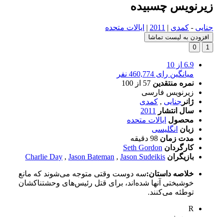
زیرنویس چسبیده
جنایی
-
کمدی
|
2011
|
ایالات متحده
افزودن به لیست تماشا
0
1
6.9
از 10
میانگین رای 460,774 نفر
نمره منتقدین
57
از 100
زیرنویس فارسی
ژانر
جنایی
,
کمدی
سال انتشار
2011
محصول
ایالات متحده
زبان
انگلیسی
مدت زمان
98 دقیقه
کارگردان
Seth Gordon
بازیگران
Jason Sudeikis
,
Jason Bateman
,
Charlie Day
خلاصه داستان:
سه دوست وقتی متوجه می‌شوند که مانع
خوشبختی آنها شده‌اند، برای قتل رئیس‌های وحشتناکشان
توطئه می‌کنند.
R