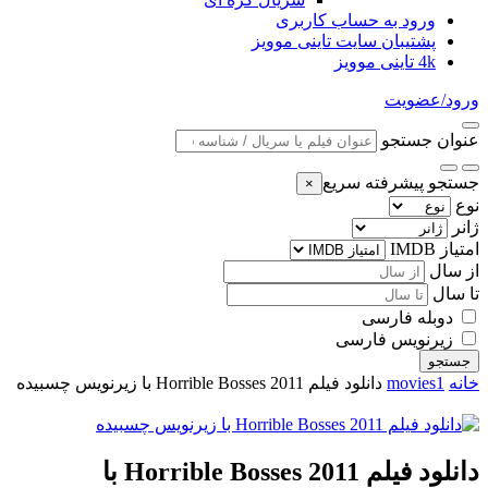
ورود به حساب کاربری
پشتیبان سایت تاینی موویز
4k تاینی موویز
ورود/عضویت
عنوان جستجو
جستجو پیشرفته سریع
×
نوع
ژانر
امتیاز IMDB
از سال
تا سال
دوبله فارسی
زیرنویس فارسی
جستجو
خانه
movies1
دانلود فیلم Horrible Bosses 2011 با زیرنویس چسبیده
دانلود فیلم Horrible Bosses 2011 با