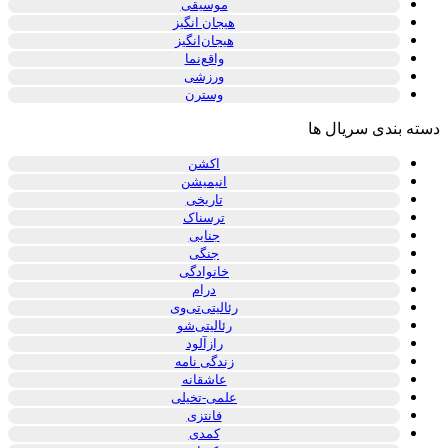
موسیقی
هیجان انگیز
هیجان‌انگیز
واقع‌نما
ورزشی
وسترن
دسته بندی سریال ها
اکشن
انیمیشن
تاریخی
ترسناک
جنایی
جنگی
خانوادگی
درام
رئالیتی‌تی‌وی
رئالیتی‌شو
رازآلود
زندگی نامه
عاشقانه
علمی-تخیلی
فانتزی
کمدی