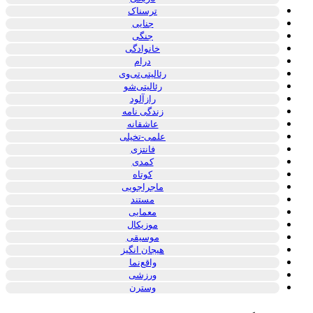
ترسناک
جنایی
جنگی
خانوادگی
درام
رئالیتی‌تی‌وی
رئالیتی‌شو
رازآلود
زندگی نامه
عاشقانه
علمی-تخیلی
فانتزی
کمدی
کوتاه
ماجراجویی
مستند
معمایی
موزیکال
موسیقی
هیجان انگیز
واقع‌نما
ورزشی
وسترن