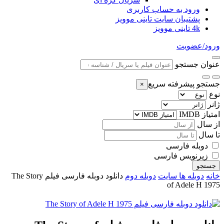
ورود به حساب کاربری
پشتیبان سایت تاینی موویز
4k تاینی موویز
ورود/عضویت
عنوان جستجو
جستجو پیشرفته سریع
×
نوع
ژانر
امتیاز IMDB
از سال
تا سال
دوبله فارسی
زیرنویس فارسی
جستجو
خانه
دوبله ها سایت
دوبله دوم
دانلود دوبله فارسی فیلم The Story
of Adele H 1975