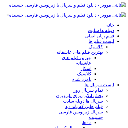
×
خانه
دوبله ها سایت
فیلم زبان اصلی
لیست فیلم ها
کلاسیک
بهترین فیلم های عاشقانه
بهترین فیلم های
عاشقانه
اسکار
کلاسیک
نامزد شده
لیست سریال ها
تمام سریال روز
پخش انلاین برای تلویزیون
سریال ها دوبله سایت
فیلم هایی که باید دید
سریال زیرنویس فارسی
چسبیده
dmca
سریال کره ای