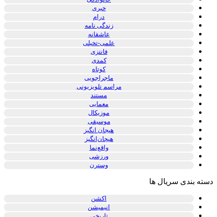
خبری
درام
زندگی نامه
عاشقانه
علمی-تخیلی
فانتزی
کمدی
کوتاه
ماجراجویی
مراسم تلویزیونی
مستند
معمایی
موزیکال
موسیقی
هیجان انگیز
هیجان‌انگیز
واقع‌نما
ورزشی
وسترن
دسته بندی سریال ها
اکشن
انیمیشن
تاریخی