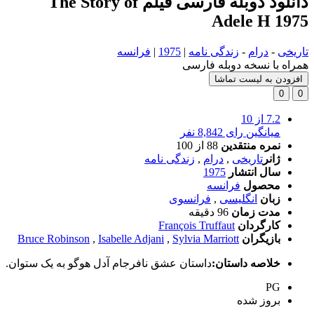
دانلود دوبله فارسی فیلم The Story of
Adele H 1975
تاریخی
-
درام
-
زندگی نامه
|
1975
|
فرانسه
همراه با نسخه دوبله فارسی
افزودن به لیست تماشا
0
0
7.2
از 10
میانگین رای 8,842 نفر
نمره منتقدین
88
از 100
ژانر
تاریخی
,
درام
,
زندگی نامه
سال انتشار
1975
محصول
فرانسه
زبان
انگلیسی
,
فرانسوی
مدت زمان
96 دقیقه
کارگردان
François Truffaut
بازیگران
Sylvia Marriott
,
Isabelle Adjani
,
Bruce Robinson
خلاصه داستان:
داستان عشق نافرجام آدل هوگو به یک ستوان.
PG
بروز‌ شده