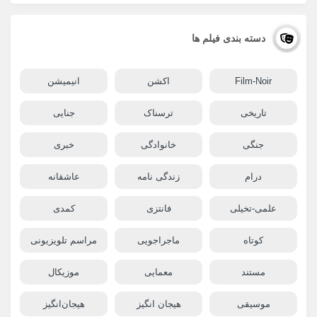
دسته بندی فیلم ها
Film-Noir
اکشن
انیمیشن
تاریخی
ترسناک
جنایی
جنگی
خانوادگی
خبری
درام
زندگی نامه
عاشقانه
علمی-تخیلی
فانتزی
کمدی
کوتاه
ماجراجویی
مراسم تلویزیونی
مستند
معمایی
موزیکال
موسیقی
هیجان انگیز
هیجان‌انگیز