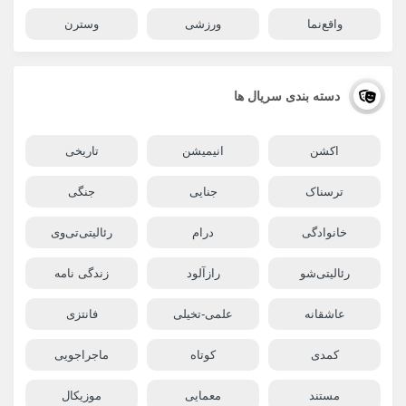
واقع‌نما
ورزشی
وسترن
دسته بندی سریال ها
اکشن
انیمیشن
تاریخی
ترسناک
جنایی
جنگی
خانوادگی
درام
رئالیتی‌تی‌وی
رئالیتی‌شو
رازآلود
زندگی نامه
عاشقانه
علمی-تخیلی
فانتزی
کمدی
کوتاه
ماجراجویی
مستند
معمایی
موزیکال