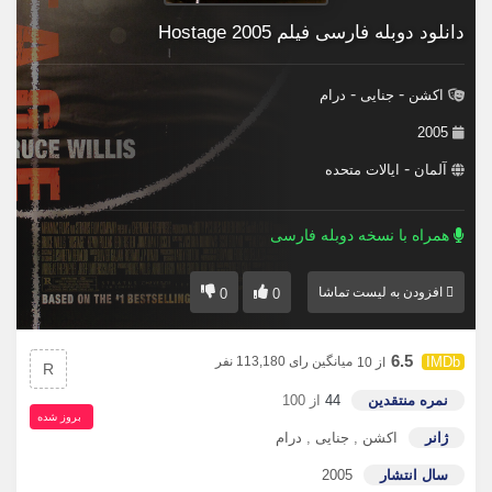
دانلود دوبله فارسی فیلم Hostage 2005
-
-
اکشن
جنایی
درام
2005
-
آلمان
ایالات متحده
همراه با نسخه دوبله فارسی
افزودن به لیست تماشا
0
0
6.5
میانگین رای 113,180 نفر
از 10
R
نمره منتقدین
44
از 100
بروز‌ شده
ژانر
اکشن
,
جنایی
,
درام
سال انتشار
2005