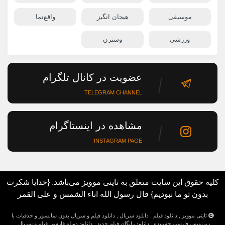
موسیقی
هیجان انگیز
واقع‌نما
ورزشی
وسترن
عضویت در کانال تلگرام
TELEGRAM CHANNEL
مشاهده در اینستاگرام
INSTAGRAM PAGE
کلیه حقوق این سایت متعلق به تاینی موویز می‌باشد. {خدایا شکرت
بدون تو ما نبودیم} قال رسول الله اناء الشمس و علی القمر
تاینی موویز , دانلود فیلم , دانلود سریال , دانلود فیلم و سریال بدون سانسور و حذفیات با
زیرنویس فارسی چسبیده , دانلود رایگان فیلم جدید , دانلود دوبله فارسی فیلم و سریال ,