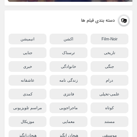
دسته بندی فیلم ها
Film-Noir
اکشن
انیمیشن
تاریخی
ترسناک
جنایی
جنگی
خانوادگی
خبری
درام
زندگی نامه
عاشقانه
علمی-تخیلی
فانتزی
کمدی
کوتاه
ماجراجویی
مراسم تلویزیونی
مستند
معمایی
موزیکال
موسیقی
هیجان انگیز
هیجان‌انگیز