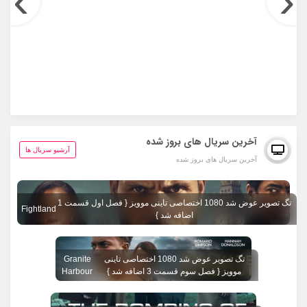
›
‹
آخرین سریال های بروز شده
آرشیو سریال ها
آخرین سریال های بروز شده
تگ تصویر عوض شد 1080 اختصاصی تاینی موویز { فصل اول قسمت 1
Fightland
اضافه شد }
تگ تصویر عوض شد 1080 اختصاصی تاینی
Granite
موویز { فصل سوم قسمت 3 اضافه شد }
Harbour