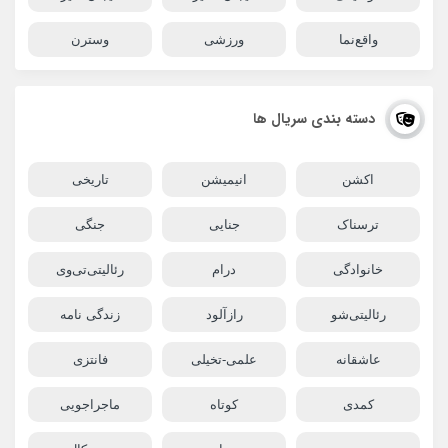
واقع‌نما
ورزشی
وسترن
دسته بندی سریال ها
اکشن
انیمیشن
تاریخی
ترسناک
جنایی
جنگی
خانوادگی
درام
رئالیتی‌تی‌وی
رئالیتی‌شو
رازآلود
زندگی نامه
عاشقانه
علمی-تخیلی
فانتزی
کمدی
کوتاه
ماجراجویی