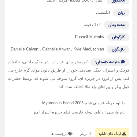
محصول
آلمان
,
ایالات متحده آمریکا
,
تایلند
زبان
انگلیسی
مدت زمان
172 دقیقه
کارگردان
Russell Mulcahy
بازیگران
Danielle Calvert
,
Gabrielle Anwar
,
Kyle MacLachlan
خلاصه داستان:
کوروش برای فرار از شر جنگ داخلی، خانواده
کوچک و اسیران جنگی تصادفی خود را از طریق بالون هوای گرم خارج می
کند. پس از فرود در جزیره ای، گروه متوجه می شوند که توسط حشرات
غول پیکر و پیراهای ولع طلا احاطه شده اند...
دانلود دوبله فارسی فیلم Mysterious Island 2005
نام فارسی : دانلود دوبله فارسی فیلم جزیره اسرار آمیز
لینک های دانلود
تریلر
برچسب ها