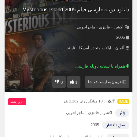
دانلود دوبله فارسی فیلم Mysterious Island 2005
-
-
اکشن
فانتزی
ماجراجویی
2005
-
-
آلمان
ایالات متحده آمریکا
تایلند
همراه با نسخه دوبله فارسی
افزودن به لیست تماشا
0
1
5.4
از 10
میانگین رای 2,262 نفر
بروز‌ شده
ژانر
اکشن
,
فانتزی
,
ماجراجویی
سال انتشار
2005