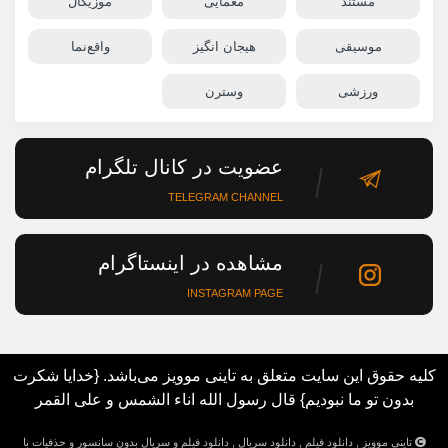
مستند
معمایی
موزیکال
موسیقی
هیجان انگیز
واقع‌نما
ورزشی
وسترن
عضویت در کانال تلگرام
TELEGRAM CHANNEL
مشاهده در اینستاگرام
INSTAGRAM PAGE
کلیه حقوق این سایت متعلق به تاینی موویز می‌باشد. {خدایا شکرت
بدون تو ما نبودیم} قال رسول الله اناء الشمس و علی القمر
تاینی موویز , دانلود فیلم , دانلود سریال , دانلود فیلم و سریال بدون سانسور و حذفیات با