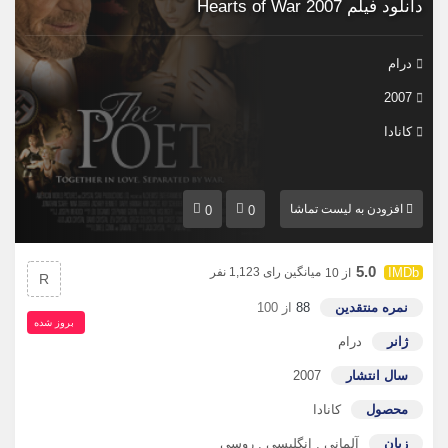
دانلود فیلم Hearts of War 2007
درام
2007
کانادا
افزودن به لیست تماشا
0
0
5.0
میانگین رای 1,123 نفر
از 10
R
نمره منتقدین
88
از 100
بروز‌ شده
ژانر
درام
سال انتشار
2007
محصول
کانادا
زبان
آلمانی
,
انگلیسی
,
روسی