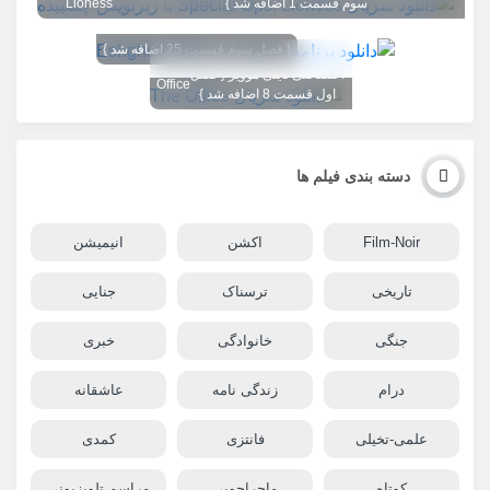
سوم قسمت 1 اضافه شد }
Lioness
{ فصل سوم قسمت 25 اضافه شد }
تگ تصویر عوض شد 1080
The
اختصاصی تاینی موویز { فصل
Office
اول قسمت 8 اضافه شد }
دسته بندی فیلم ها
Film-Noir
اکشن
انیمیشن
تاریخی
ترسناک
جنایی
جنگی
خانوادگی
خبری
درام
زندگی نامه
عاشقانه
علمی-تخیلی
فانتزی
کمدی
کوتاه
ماجراجویی
مراسم تلویزیونی