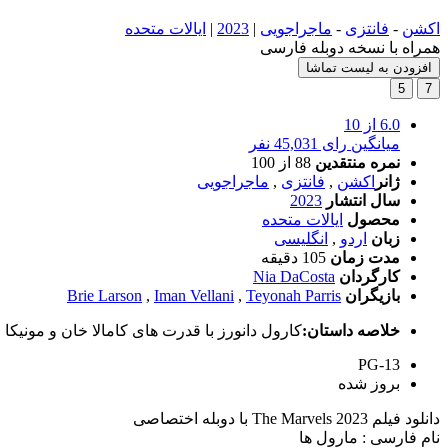
اکشن
-
فانتزی
-
ماجراجویی
|
2023
|
ایالات متحده
همراه با نسخه دوبله فارسی
افزودن به لیست تماشا
5
7
6.0
از 10
میانگین رای 45,031 نفر
نمره منتقدین
88
از 100
ژانر
اکشن
,
فانتزی
,
ماجراجویی
سال انتشار
2023
محصول
ایالات متحده
زبان
اردو
,
انگلیسی
مدت زمان
105 دقیقه
کارگردان
Nia DaCosta
بازیگران
Teyonah Parris
,
Iman Vellani
,
Brie Larson
خلاصه داستان:
کارول دانورز با قدرت های کامالا خان و مونیکا 
PG-13
بروز‌ شده
دانلود فیلم The Marvels 2023 با دوبله اختصاصی
نام فارسی : مارول ها