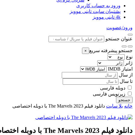
ورود به حساب کاربری
پشتیبان سایت تاینی موویز
4k تاینی موویز
ورود/عضویت
عنوان جستجو
جستجو پیشرفته سریع
×
نوع
ژانر
امتیاز IMDB
از سال
تا سال
دوبله فارسی
زیرنویس فارسی
جستجو
خانه
بلا سایت
دانلود فیلم The Marvels 2023 با دوبله اختصاصی
دانلود فیلم The Marvels 2023 با دوبله اختصاصی