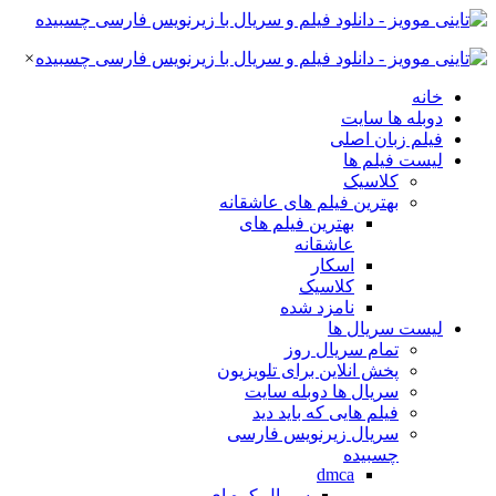
×
خانه
دوبله ها سایت
فیلم زبان اصلی
لیست فیلم ها
کلاسیک
بهترین فیلم های عاشقانه
بهترین فیلم های
عاشقانه
اسکار
کلاسیک
نامزد شده
لیست سریال ها
تمام سریال روز
پخش انلاین برای تلویزیون
سریال ها دوبله سایت
فیلم هایی که باید دید
سریال زیرنویس فارسی
چسبیده
dmca
سریال کره ای