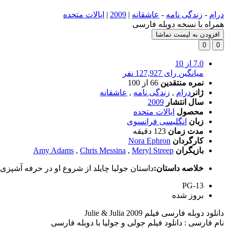
درام
-
زندگی نامه
-
عاشقانه
|
2009
|
ایالات متحده
همراه با نسخه دوبله فارسی
افزودن به لیست تماشا
0
0
7.0
از 10
میانگین رای 127,927 نفر
نمره منتقدین
66
از 100
ژانر
درام
,
زندگی نامه
,
عاشقانه
سال انتشار
2009
محصول
ایالات متحده
زبان
انگلیسی فرانسوی
مدت زمان
123 دقیقه
کارگردان
Nora Ephron
بازیگران
Meryl Streep
,
Chris Messina
,
Amy Adams
خلاصه داستان:
داستان جولیا چایلد از شروع او در حرفه آشپزی با چالش جولی پاول وبلاگ نویس در سال 
PG-13
بروز‌ شده
دانلود دوبله فارسی فیلم Julie & Julia 2009
نام فارسی : دانلود فیلم جولی و جولیا با دوبله فارسی