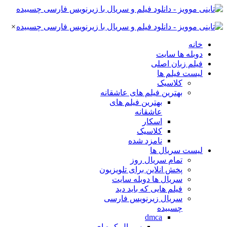
×
خانه
دوبله ها سایت
فیلم زبان اصلی
لیست فیلم ها
کلاسیک
بهترین فیلم های عاشقانه
بهترین فیلم های
عاشقانه
اسکار
کلاسیک
نامزد شده
لیست سریال ها
تمام سریال روز
پخش انلاین برای تلویزیون
سریال ها دوبله سایت
فیلم هایی که باید دید
سریال زیرنویس فارسی
چسبیده
dmca
سریال کره ای