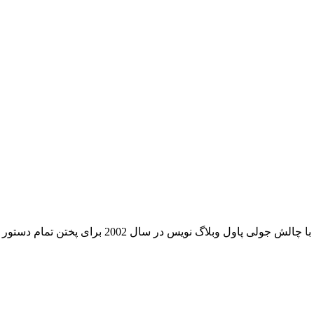
2002 برای پختن تمام دستور العمل های اولین کتاب چایلد در هم آمیخته است.