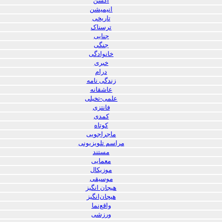
اکشن
انیمیشن
تاریخی
ترسناک
جنایی
جنگی
خانوادگی
خبری
درام
زندگی نامه
عاشقانه
علمی-تخیلی
فانتزی
کمدی
کوتاه
ماجراجویی
مراسم تلویزیونی
مستند
معمایی
موزیکال
موسیقی
هیجان انگیز
هیجان‌انگیز
واقع‌نما
ورزشی