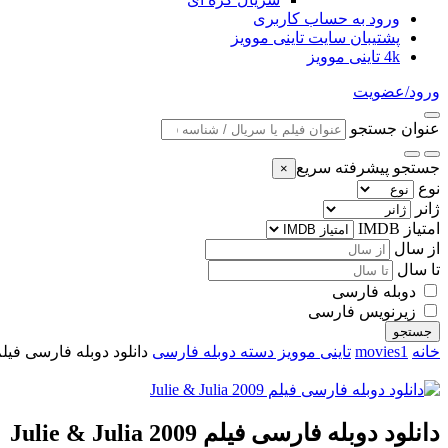
ورود به حساب کاربری
پشتیبان سایت تاینی موویز
4k تاینی موویز
ورود/عضویت
عنوان جستجو
جستجو پیشرفته سریع
×
نوع
ژانر
امتیاز IMDB
از سال
تا سال
دوبله فارسی
زیرنویس فارسی
جستجو
خانه
movies1
تاینی موویز دسته دوبله فارسی
دانلود دوبله فارسی فیلم ie & Julia 2009
دانلود دوبله فارسی فیلم Julie & Julia 2009