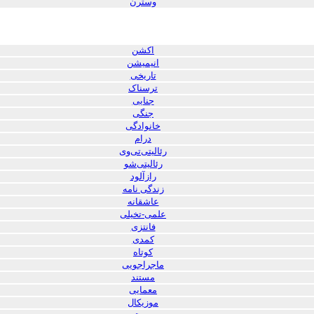
وسترن
اکشن
انیمیشن
تاریخی
ترسناک
جنایی
جنگی
خانوادگی
درام
رئالیتی‌تی‌وی
رئالیتی‌شو
رازآلود
زندگی نامه
عاشقانه
علمی-تخیلی
فانتزی
کمدی
کوتاه
ماجراجویی
مستند
معمایی
موزیکال