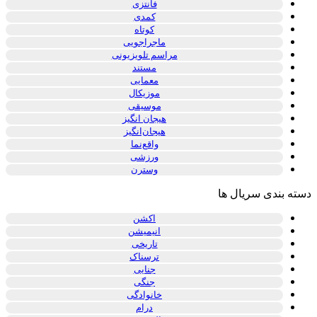
فانتزی
کمدی
کوتاه
ماجراجویی
مراسم تلویزیونی
مستند
معمایی
موزیکال
موسیقی
هیجان انگیز
هیجان‌انگیز
واقع‌نما
ورزشی
وسترن
دسته بندی سریال ها
اکشن
انیمیشن
تاریخی
ترسناک
جنایی
جنگی
خانوادگی
درام