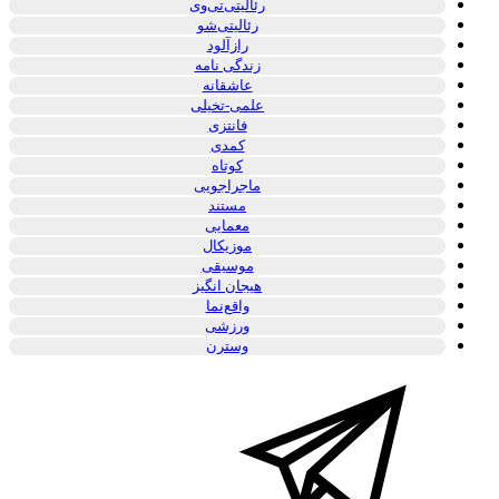
رئالیتی‌تی‌وی
رئالیتی‌شو
رازآلود
زندگی نامه
عاشقانه
علمی-تخیلی
فانتزی
کمدی
کوتاه
ماجراجویی
مستند
معمایی
موزیکال
موسیقی
هیجان انگیز
واقع‌نما
ورزشی
وسترن