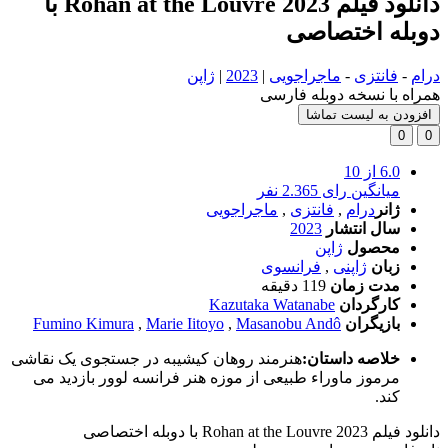
دانلود فیلم Rohan at the Louvre 2023 با
دوبله اختصاصی
درام
-
فانتزی
-
ماجراجویی
|
2023
|
ژاپن
همراه با نسخه دوبله فارسی
افزودن به لیست تماشا
0
0
6.0
از 10
میانگین رای 2.365 نفر
ژانر
درام
,
فانتزی
,
ماجراجویی
سال انتشار
2023
محصول
ژاپن
زبان
ژاپنی
,
فرانسوی
مدت زمان
119 دقیقه
کارگردان
Kazutaka Watanabe
بازیگران
Masanobu Andô
,
Marie Iitoyo
,
Fumino Kimura
خلاصه داستان:
هنرمند روهان کیشیبه در جستجوی یک نقاشی
مرموز ماوراء طبیعی از موزه هنر فرانسه لوور بازدید می
کند.
دانلود فیلم Rohan at the Louvre 2023 با دوبله اختصاصی