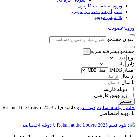
ورود به حساب کاربری
پشتیبان سایت تاینی موویز
4k تاینی موویز
ورود/عضویت
عنوان جستجو
جستجو پیشرفته سریع
×
نوع
ژانر
امتیاز IMDB
از سال
تا سال
دوبله فارسی
زیرنویس فارسی
جستجو
خانه
دوبله ها سایت
دوبله دوم
دانلود فیلم Rohan at the Louvre 2023
با دوبله اختصاصی