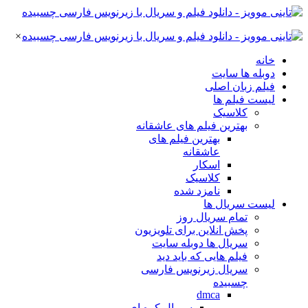
×
خانه
دوبله ها سایت
فیلم زبان اصلی
لیست فیلم ها
کلاسیک
بهترین فیلم های عاشقانه
بهترین فیلم های
عاشقانه
اسکار
کلاسیک
نامزد شده
لیست سریال ها
تمام سریال روز
پخش انلاین برای تلویزیون
سریال ها دوبله سایت
فیلم هایی که باید دید
سریال زیرنویس فارسی
چسبیده
dmca
سریال کره ای