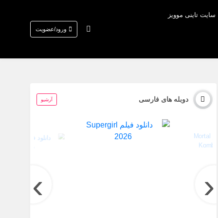
 سایت تاینی موویز
ورود/عضویت
دوبله های فارسی
آرشیو
›
‹