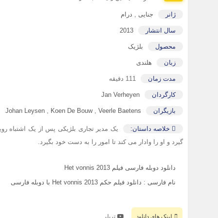
ژانر
جنایی
,
درام
سال انتشار
2013
محصول
بلژیک
زبان
هلندی
مدت زمان
111 دقیقه
کارگردان
Jan Verheyen
بازیگران
Veerle Baetens
,
Koen De Bouw
,
Johan Leysen
خلاصه داستان:
یک مدیر تجاری بلژیکی پس از یک اشتباه ر
گیرد و او را وادار می کند تا امور را به دست خود بگیرد.
دانلود دوبله فارسی فیلم Het vonnis 2013
نام فارسی : دانلود فیلم حکم Het vonnis 2013 با دوبله فارسی
لینک های دانلود
تریلر