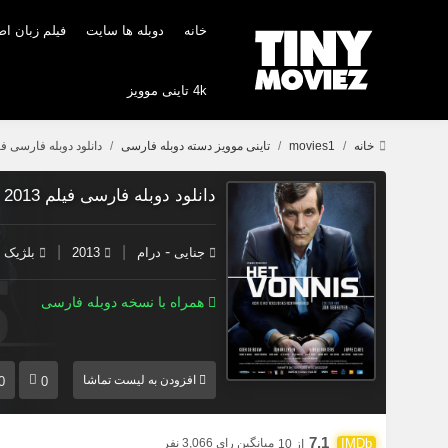
خانه
دوبله ها سایت
فیلم زبان ا
4k تاینی موویز
خانه
movies1
تاینی موویز دسته دوبله فارسی
دانلود دوبله فارسی فیلم onnis 2013
دانلود دوبله فارسی فیلم Het vonnis 2013
|
|
-
جنایی
درام
2013
بلژیک
همراه با نسخه دوبله فارسی
افزودن به لیست تماشا
0
0
7.1
میانگین رای 3,066 نفر
از 10