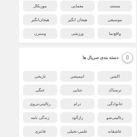
مستند
معمایی
موزیکال
موسیقی
هیجان انگیز
هیجان‌انگیز
واقع‌نما
ورزشی
وسترن
دسته بندی سریال ها
اکشن
انیمیشن
تاریخی
ترسناک
جنایی
جنگی
خانوادگی
درام
رئالیتی‌تی‌وی
رئالیتی‌شو
رازآلود
زندگی نامه
عاشقانه
علمی-تخیلی
فانتزی