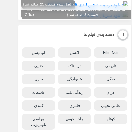
{ فصل سوم قسمت 25 اضافه شد }
تگ تصویر عوض شد 1080 اختصاصی تاینی موویز { فصل اول
The
قسمت 8 اضافه شد }
Office
دسته بندی فیلم ها
Film-Noir
اکشن
انیمیشن
تاریخی
ترسناک
جنایی
جنگی
خانوادگی
خبری
درام
زندگی نامه
عاشقانه
علمی-تخیلی
فانتزی
کمدی
کوتاه
ماجراجویی
مراسم
تلویزیونی