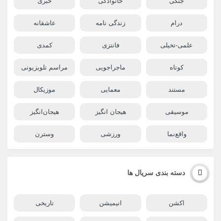
جنگی
خانوادگی
خبری
درام
زندگی نامه
عاشقانه
علمی-تخیلی
فانتزی
کمدی
کوتاه
ماجراجویی
مراسم تلویزیونی
مستند
معمایی
موزیکال
موسیقی
هیجان انگیز
هیجان‌انگیز
واقع‌نما
ورزشی
وسترن
دسته بندی سریال ها
اکشن
انیمیشن
تاریخی