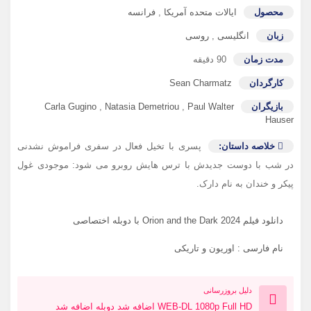
محصول
ایالات متحده آمریکا
,
فرانسه
زبان
انگلیسی
,
روسی
مدت زمان
90 دقیقه
کارگردان
Sean Charmatz
بازیگران
Paul Walter
,
Natasia Demetriou
,
Carla Gugino
Hauser
خلاصه داستان:
پسری با تخیل فعال در سفری فراموش نشدنی
در شب با دوست جدیدش با ترس هایش روبرو می شود: موجودی غول
پیکر و خندان به نام دارک.
دانلود فیلم Orion and the Dark 2024 با دوبله اختصاصی
نام فارسی : اوریون و تاریکی
دلیل بروزرسانی
WEB-DL 1080p Full HD اضافه شد دوبله اضافه شد