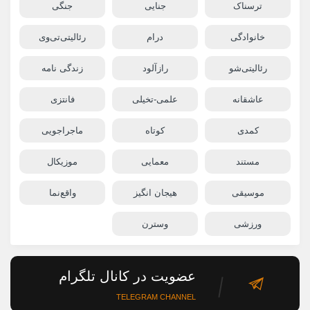
ترسناک
جنایی
جنگی
خانوادگی
درام
رئالیتی‌تی‌وی
رئالیتی‌شو
رازآلود
زندگی نامه
عاشقانه
علمی-تخیلی
فانتزی
کمدی
کوتاه
ماجراجویی
مستند
معمایی
موزیکال
موسیقی
هیجان انگیز
واقع‌نما
ورزشی
وسترن
عضویت در کانال تلگرام
TELEGRAM CHANNEL