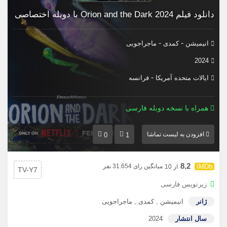
دانلود فیلم Orion and the Dark 2024 با دوبله اختصاصی
-
-
انیمیشن
کمدی
ماجراجویی
2024
-
ایالات متحده آمریکا
فرانسه
همراه با نسخه دوبله فارسی
افزودن به لیست تماشا
0
1
8.2
میانگین رای 31.654 نفر
از 10
TV-Y7
زیرنویس فارسی
ژانر
انیمیشن
,
کمدی
,
ماجراجویی
سال انتشار
2024