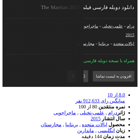
انلود دوبله فارسی فیلم The Martian 2015
-
-
رام
علمی-تخیلی
ماجراجویی
201
-
-
یالات متحده
بریتانیا
مجارستان
مراه با نسخه دوبله فارسی
0
0
افزودن به لیست تماشا
8.0
از 10
میانگین رای 912,633 نفر
نمره منتقدین
80
از 100
ژانر
درام
,
علمی-تخیلی
,
ماجراجویی
سال انتشار
2015
محصول
ایالات متحده
,
بریتانیا
,
مجارستان
زبان
انگلیسی
,
ماندارین
مدت زمان
144 دقیقه