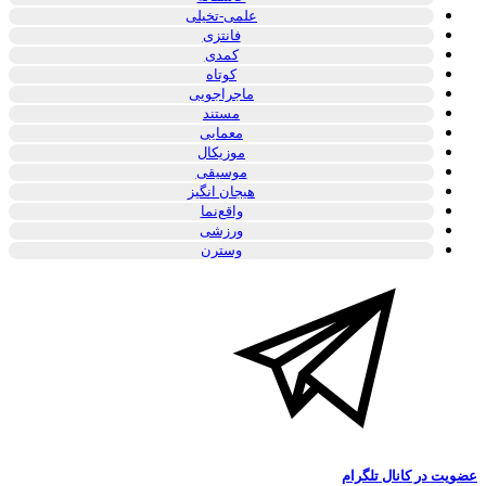
علمی-تخیلی
فانتزی
کمدی
کوتاه
ماجراجویی
مستند
معمایی
موزیکال
موسیقی
هیجان انگیز
واقع‌نما
ورزشی
وسترن
یت در کانال تلگرام