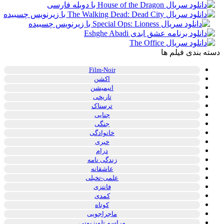
ه بندی فیلم ها
Film-Noir
اکشن
انیمیشن
تاریخی
ترسناک
جنایی
جنگی
خانوادگی
خبری
درام
زندگی نامه
عاشقانه
علمی-تخیلی
فانتزی
کمدی
کوتاه
ماجراجویی
مراسم تلویزیونی