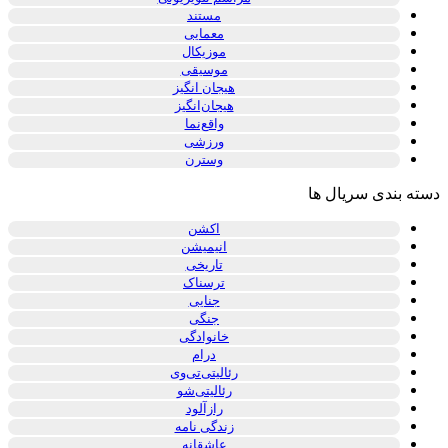
مستند
معمایی
موزیکال
موسیقی
هیجان انگیز
هیجان‌انگیز
واقع‌نما
ورزشی
وسترن
ته بندی سریال ها
اکشن
انیمیشن
تاریخی
ترسناک
جنایی
جنگی
خانوادگی
درام
رئالیتی‌تی‌وی
رئالیتی‌شو
رازآلود
زندگی نامه
عاشقانه