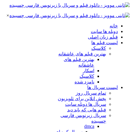
×
خانه
دوبله ها سایت
فیلم زبان اصلی
لیست فیلم ها
کلاسیک
بهترین فیلم های عاشقانه
بهترین فیلم های
عاشقانه
اسکار
کلاسیک
نامزد شده
لیست سریال ها
تمام سریال روز
پخش انلاین برای تلویزیون
سریال ها دوبله سایت
فیلم هایی که باید دید
سریال زیرنویس فارسی
چسبیده
dmca
سریال کره ای