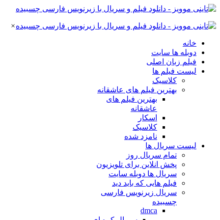
×
خانه
دوبله ها سایت
فیلم زبان اصلی
لیست فیلم ها
کلاسیک
بهترین فیلم های عاشقانه
بهترین فیلم های
عاشقانه
اسکار
کلاسیک
نامزد شده
لیست سریال ها
تمام سریال روز
پخش انلاین برای تلویزیون
سریال ها دوبله سایت
فیلم هایی که باید دید
سریال زیرنویس فارسی
چسبیده
dmca
سریال کره ای