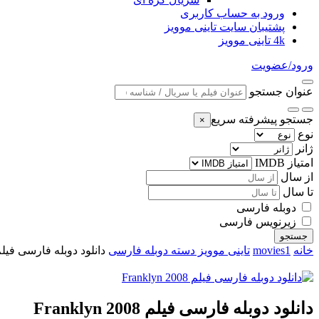
ورود به حساب کاربری
پشتیبان سایت تاینی موویز
4k تاینی موویز
ورود/عضویت
عنوان جستجو
جستجو پیشرفته سریع
×
نوع
ژانر
امتیاز IMDB
از سال
تا سال
دوبله فارسی
زیرنویس فارسی
جستجو
خانه
movies1
تاینی موویز دسته دوبله فارسی
دانلود دوبله فارسی فیلم anklyn 2008
دانلود دوبله فارسی فیلم Franklyn 2008