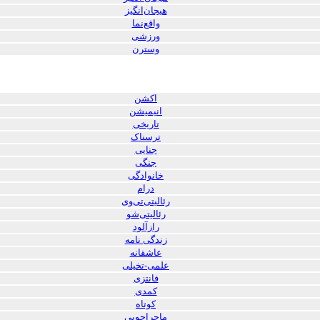
هیجان‌انگیز
واقع‌نما
ورزشی
وسترن
اکشن
انیمیشن
تاریخی
ترسناک
جنایی
جنگی
خانوادگی
درام
رئالیتی‌تی‌وی
رئالیتی‌شو
رازآلود
زندگی نامه
عاشقانه
علمی-تخیلی
فانتزی
کمدی
کوتاه
ماجراجویی