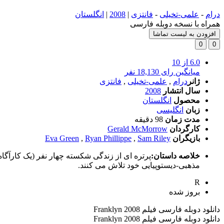
درام
-
علمی-تخیلی
-
فانتزی
|
2008
|
انگلستان
همراه با نسخه دوبله فارسی
افزودن به لیست تماشا
0
0
6.0
از 10
میانگین رای 18,130 نفر
ژانر
درام
,
علمی-تخیلی
,
فانتزی
سال انتشار
2008
محصول
انگلستان
زبان
انگلیسی
مدت زمان
98 دقیقه
کارگردان
Gerald McMorrow
بازیگران
Sam Riley
,
Ryan Phillippe
,
Eva Green
خلاصه داستان:
پرتره ای از زندگی شکسته چهار نفر (یک کارآگاه
مذهبی-دیستوپیایی خود تلاش می کنند.
R
بروز‌ شده
دانلود دوبله فارسی فیلم Franklyn 2008
دانلود دوبله فارسی فیلم Franklyn 2008