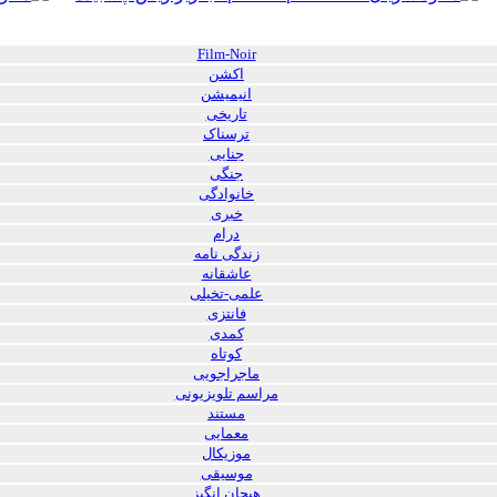
Film-Noir
اکشن
انیمیشن
تاریخی
ترسناک
جنایی
جنگی
خانوادگی
خبری
درام
زندگی نامه
عاشقانه
علمی-تخیلی
فانتزی
کمدی
کوتاه
ماجراجویی
مراسم تلویزیونی
مستند
معمایی
موزیکال
موسیقی
هیجان انگیز