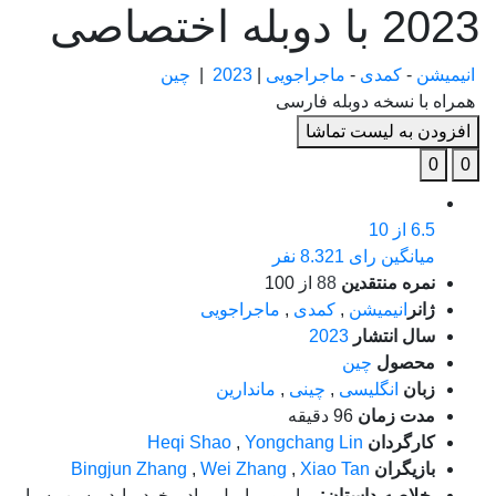
2023 با دوبله اختصاصی
انیمیشن
-
کمدی
-
ماجراجویی
|
2023
|
چین
همراه با نسخه دوبله فارسی
افزودن به لیست تماشا
0
0
6.5
از 10
میانگین رای 8.321 نفر
نمره منتقدین
88
از 100
ژانر
انیمیشن
,
کمدی
,
ماجراجویی
سال انتشار
2023
محصول
چین
زبان
انگلیسی
,
چینی
,
ماندارین
مدت زمان
96 دقیقه
کارگردان
Yongchang Lin
,
Heqi Shao
بازیگران
Xiao Tan
,
Wei Zhang
,
Bingjun Zhang
خلاصه داستان:
بریار و برامبل مادر خود را در سن بسیار