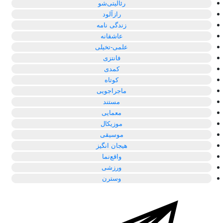
رئالیتی‌شو
رازآلود
زندگی نامه
عاشقانه
علمی-تخیلی
فانتزی
کمدی
کوتاه
ماجراجویی
مستند
معمایی
موزیکال
موسیقی
هیجان انگیز
واقع‌نما
ورزشی
وسترن