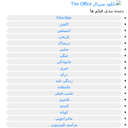
دسته بندی فیلم ها
Film-Noir
اکشن
انیمیشن
تاریخی
ترسناک
جنایی
جنگی
خانوادگی
خبری
درام
زندگی نامه
عاشقانه
علمی-تخیلی
فانتزی
کمدی
کوتاه
ماجراجویی
مراسم تلویزیونی