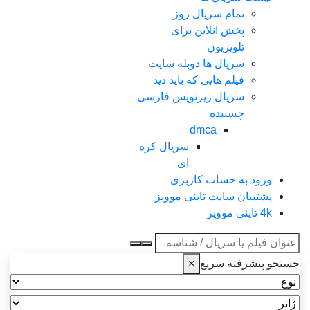
تمام سریال روز
پخش انلاین برای
تلویزیون
سریال ها دوبله سایت
فیلم هایی که باید دید
سریال زیرنویس فارسی
چسبیده
dmca
سریال کره
ای
ورود به حساب کاربری
پشتیبان سایت تاینی موویز
4k تاینی موویز
عنوان جستجو
جستجو پیشرفته سریع
×
نوع
ژانر