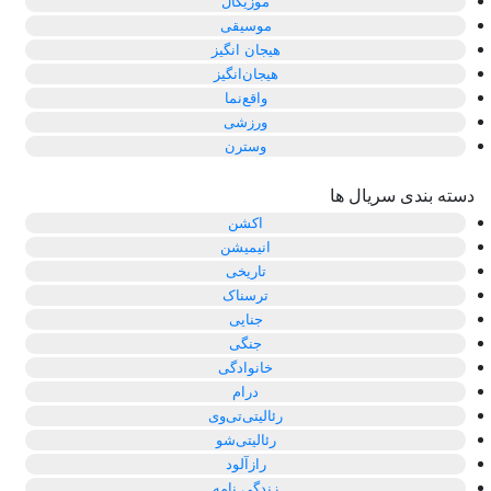
موزیکال
موسیقی
هیجان انگیز
هیجان‌انگیز
واقع‌نما
ورزشی
وسترن
دسته بندی سریال ها
اکشن
انیمیشن
تاریخی
ترسناک
جنایی
جنگی
خانوادگی
درام
رئالیتی‌تی‌وی
رئالیتی‌شو
رازآلود
زندگی نامه