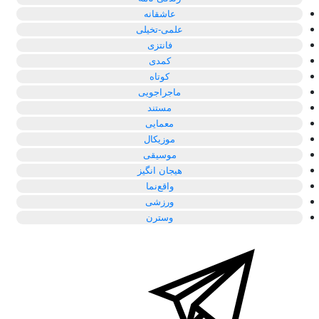
عاشقانه
علمی-تخیلی
فانتزی
کمدی
کوتاه
ماجراجویی
مستند
معمایی
موزیکال
موسیقی
هیجان انگیز
واقع‌نما
ورزشی
وسترن