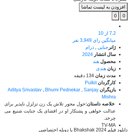
افزودن به لیست تماشا
0
0
7.2
از 10
میانگین رای 3,949 نفر
ژانر
جنایی
,
درام
سال انتشار
2024
محصول
هند
زبان
هندی
مدت زمان
134 دقیقه
کارگردان
Pulkit
بازیگران
Sanjay
,
Bhumi Pednekar
,
Aditya Srivastav
Mishra
خلاصه داستان:
حول محور تلاش یک زن تزلزل ناپذیر برای
عدالت خواهی و پشتکار او در افشای یک جنایت شنیع می
چرخد.
TV-MA
دانلود فیلم Bhakshak 2024 با دوبله اختصاصی