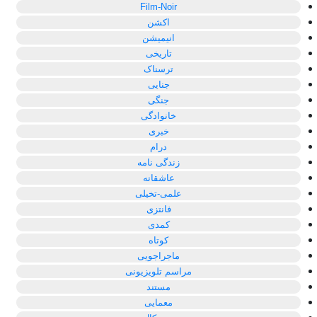
Film-Noir
اکشن
انیمیشن
تاریخی
ترسناک
جنایی
جنگی
خانوادگی
خبری
درام
زندگی نامه
عاشقانه
علمی-تخیلی
فانتزی
کمدی
کوتاه
ماجراجویی
مراسم تلویزیونی
مستند
معمایی