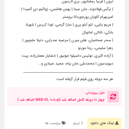
ترون | فریبا رمضانپور، بری لارسون
| نرگس فولادوند، جان سینا | بهمن هاشمی، ژواکیم دی آلمیدا |
امیربهرام کاویان پورجوردانا بروستر
| مریم بنایی، لئو آبلو پری | سارا گرجی، لودا کریس | شهراد
بانکی، ناتالی امانوئل
| سحر صحامیان، هلن میرن | مرضیه صدرایی، دنیلا ملچیور |
زهرا سلیمی، ریتا مورنو
| آزاده اکبری، لوئیس داسیلوا جونیور | خشایار معمارزاده، پیت
دیویدسون | محمدعلی جان‌ پناه، مجید صیادی و…
____________________________________________________
هر سه دوبله روی فیلم قرار گرفته است.
دلیل بروزرسانی
چهار تا دوبله کامل اضافه شد {WEB-DL 1080p اضافه شد }
لینک های دانلود
تریلر
برچسب ها