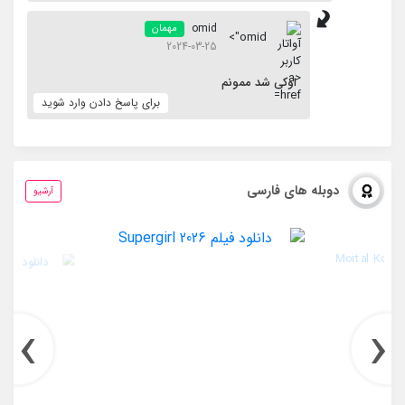
omid
مهمان
omid">
2024-03-25
اوکی شد ممونم
برای پاسخ دادن وارد شوید
دوبله های فارسی
آرشیو
›
‹