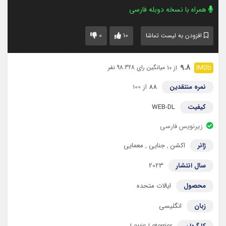
همراه با نسخه دوبله فارسی
0
10
افزودن به لیست تماشا
9.8
میانگین رای 98.328 نفر
از 10
نمره منتقدین
88
از 100
کیفیت
WEB-DL
زیرنویس فارسی
ژانر
اکشن
,
جنایی
,
معمایی
سال انتشار
2023
محصول
ایالات متحده
زبان
انگلیسی