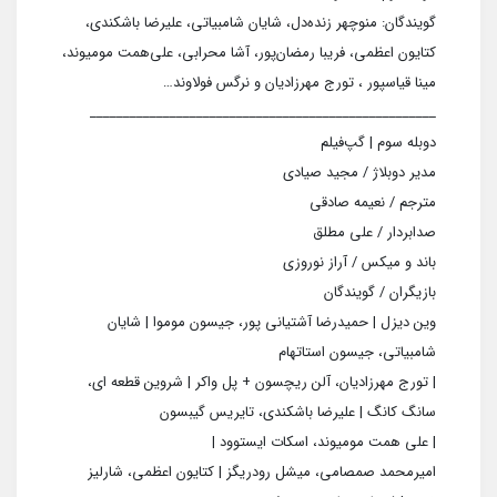
گویندگان: منوچهر زنده‌دل، شایان شامبیاتی، علیرضا باشکندی،
کتایون اعظمی، فریبا رمضان‌پور، آشا محرابی، علی‌همت مومیوند،
مینا قیاسپور ، تورج مهرزادیان و نرگس فولاوند…
____________________________________________________
دوبله سوم | گپ‌فیلم
مدیر دوبلاژ / مجید صیادی
مترجم / نعیمه صادقی
صدابردار / علی مطلق
باند و میکس / آراز نوروزی
بازیگران / گویندگان
وین دیزل | حمیدرضا آشتیانی پور، جیسون موموا | شایان
شامبیاتی، جیسون استاتهام
| تورج مهرزادیان، آلن ریچسون + پل واکر | شروین قطعه‌ ای،
سانگ کانگ | علیرضا باشکندی، تایریس گیبسون
| علی همت مومیوند، اسکات ایستوود |
امیرمحمد صمصامی، میشل رودریگز | کتایون اعظمی، شارلیز