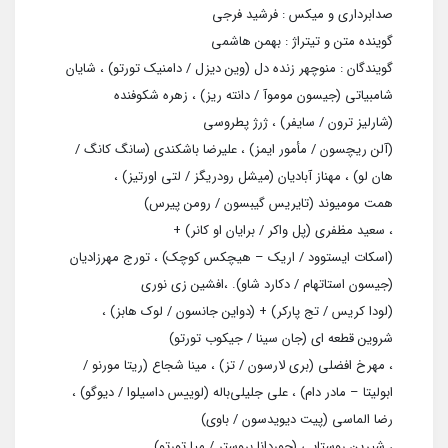
صدابرداری و میکس : فرشید فرجی
گوینده متن و تیتراژ : بهمن هاشمی
گویندگان : منوچهر زنده‌ دل (وین دیزل / دامنیک تورتو) ، شایان
شامبیاتی (جیسون موموآ / دانته ریز) ، زهره شکوفنده
(شارلیز ترون / سایفر) ، ژرژ پطروسی
(آلن ریچسون / مأمور ایمز) ، علیرضا باشکندی (سانگ کانگ /
هان لو) ، مهناز آبادیان (میشل رودریگز / لتی اورتیز) ،
همت مومیوند (تایریس گیبسون / رومن پیرس)
، سعید مظفری (پل واکر / برایان او کانر) +
(اسکات ایستوود / اریک – هیچکس کوچک) ، تورج مهرزادیان
(جیسون استاتهام / دکارد شاو). ،افشین زی‌ نوری
(لودا کريس / تج پارکر) + (دواین جانسون / لوک هابز) ،
شروین قطعه‌ ای (جان سینا / جیکوب تورتو)
، مهرخ افضلی (بری لارسون / تز) ، مینا شجاع (ریتا مورنو /
ابولیتا – مادر دام) ، علی جلیلی‌باله (لوییس داسیلوا / دیوگو) ،
رضا الماسی (پیت دیویدسون / باوی)
، شیرین روستایی (جوردانا بروستر / میا تورتو)