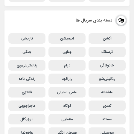
دسته بندی سریال ها
اکشن
انیمیشن
تاریخی
ترسناک
جنایی
جنگی
خانوادگی
درام
رئالیتی‌تی‌وی
رئالیتی‌شو
رازآلود
زندگی نامه
عاشقانه
علمی-تخیلی
فانتزی
کمدی
کوتاه
ماجراجویی
مستند
معمایی
موزیکال
موسیقی
هیجان انگیز
واقع‌نما