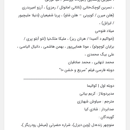
، نسرین کوچک‌خانی (ناتالی امانوئل / رمزی) ، آرزو امیربدری
(هلن میرن / کویینی – هلن شاو) ، پریا شفیعیان (دنیلا ملیچیور
/ ایزابل) ،
میلاد فتوحی
(خواکیم د آلمیدا / هرنان ریز) ، ملیکا ملک‌نیا (لئو آبلو پری /
برایان کوچولو) ، مونا همایی‌پور ، بهمن هاشمی ، دانیال الیاسی ،
علی بیگ‌ محمدی ،
محمد تنهایی ، محمد صادقیان
دوبله فارسی فیلم “سریع و خشن 10”
____________________________________________________
دوبله اول | کوالیما
مدیردوبلاژ : کریم بیانی
مترجم : سیاوش شهبازی
صدابردار : شادی کیا
گویندگان :
منوچهر زنده‌دل (وین دیزل)، شراره حضرتی (میشل رودریگز )،