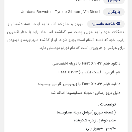
کارگردان
Louis Leterrier
بازیگران
Vin Diesel
,
Tyrese Gibson
,
Jordana Brewster
خلاصه داستان:
تورتو و خانواده اش تا به اینجا همه دشمنان و
مشکلات خود را به خوبی پشت سر گذاشته اند. حالا باید با خطرناک‌ترین
رقیب خود که تشنه انتقام است روبرو شوند. او از گذشته سربرآورده و تهدیدی
برای هرکس و هرچیزی است که دام تورتو دوستش دارد.
دانلود فیلم Fast X 2023 با دوبله اختصاصی
نام فارسی : فست ایکس (Fast X 2023
دانلود فیلم Fast X 2023 با زیرنویس فارسی چسبیده
دلیل بروز رسانی : دوبله صداوسیما اضافه شد.
توضیحات :
( نسخه بلوری )عوامل دوبله صداوسیما
مدیر دوبلاژ : زهره شکوفنده
مترجم : شهروز ولی