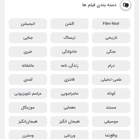
دسته بندی فیلم ها
Film-Noir
اکشن
انیمیشن
تاریخی
ترسناک
جنایی
جنگی
خانوادگی
خبری
درام
زندگی نامه
عاشقانه
علمی-تخیلی
فانتزی
کمدی
کوتاه
ماجراجویی
مراسم تلویزیونی
مستند
معمایی
موزیکال
موسیقی
هیجان انگیز
هیجان‌انگیز
واقع‌نما
ورزشی
وسترن