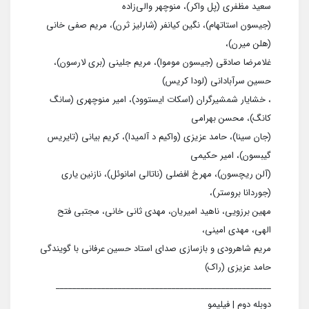
سعید مظفری (پل واکر)، منوچهر والی‌زاده
(جیسون استاتهام)، نگین کیانفر (شارلیز ثرن)، مریم صفی خانی
(هلن میرن)،
غلامرضا صادقی (جیسون موموا)، مریم جلینی (بری لارسون)،
حسین سرآبادانی (لودا کریس)
، خشایار شمشیرگران (اسکات ایستوود)، امیر منوچهری (سانگ
کانگ)، محسن بهرامی
(جان سینا)، حامد عزیزی (واکیم د آلمیدا)، کریم بیانی (تایریس
گیبسون)، امیر حکیمی
(آلن ریچسون)، مهرخ افضلی (ناتالی امانوئل)، نازنین یاری
(جوردانا بروستر)،
مهین برزویی، ناهید امیریان، مهدی ثانی خانی، مجتبی فتح
الهی، مهدی امینی،
مریم شاهرودی و بازسازی صدای استاد حسین عرفانی با گویندگی
حامد عزیزی (راک)
____________________________________________________
دوبله دوم | فیلیمو