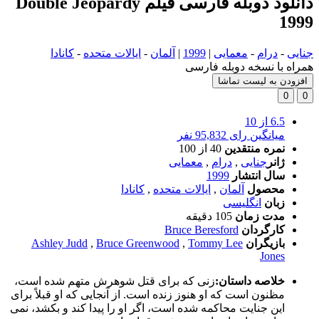
دانلود دوبله فارسی فیلم Double Jeopardy
1999
جنایی
-
درام
-
معمایی
|
1999
|
آلمان
-
ایالات متحده
-
کانادا
همراه با نسخه دوبله فارسی
افزودن به لیست تماشا
0
0
6.5
از 10
میانگین رای 95,832 نفر
نمره منتقدین
40
از 100
ژانر
جنایی
,
درام
,
معمایی
سال انتشار
1999
محصول
آلمان
,
ایالات متحده
,
کانادا
زبان
انگلیسی
مدت زمان
105 دقیقه
کارگردان
Bruce Beresford
بازیگران
Tommy Lee
,
Bruce Greenwood
,
Ashley Judd
Jones
خلاصه داستان:
زنی که برای قتل شوهرش متهم شده است،
مظنون است که او هنوز زنده است. از آنجایی که او قبلاً برای
این جنایت محاکمه شده است، اگر او را پیدا کند و بکشد، نمی