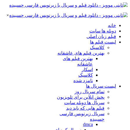
×
خانه
دوبله ها سایت
فیلم زبان اصلی
لیست فیلم ها
کلاسیک
بهترین فیلم های عاشقانه
بهترین فیلم های
عاشقانه
اسکار
کلاسیک
نامزد شده
لیست سریال ها
تمام سریال روز
پخش انلاین برای تلویزیون
سریال ها دوبله سایت
فیلم هایی که باید دید
سریال زیرنویس فارسی
چسبیده
dmca
سریال کره ای