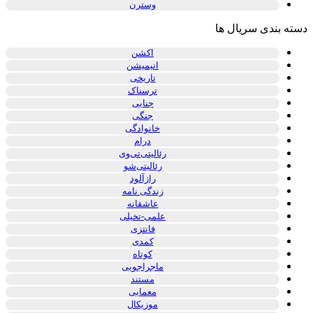
وسترن
دسته بندی سریال ها
اکشن
انیمیشن
تاریخی
ترسناک
جنایی
جنگی
خانوادگی
درام
رئالیتی‌تی‌وی
رئالیتی‌شو
رازآلود
زندگی نامه
عاشقانه
علمی-تخیلی
فانتزی
کمدی
کوتاه
ماجراجویی
مستند
معمایی
موزیکال