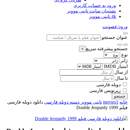
ورود به حساب کاربری
پشتیبان سایت تاینی موویز
4k تاینی موویز
ورود/عضویت
عنوان جستجو
جستجو پیشرفته سریع
×
نوع
ژانر
امتیاز IMDB
از سال
تا سال
دوبله فارسی
زیرنویس فارسی
جستجو
خانه
movies1
تاینی موویز دسته دوبله فارسی
دانلود دوبله فارسی
فیلم Double Jeopardy 1999