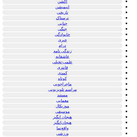
اکشن
انیمیشن
تاریخی
ترسناک
جنایی
جنگی
خانوادگی
خبری
درام
زندگی نامه
عاشقانه
علمی-تخیلی
فانتزی
کمدی
کوتاه
ماجراجویی
مراسم تلویزیونی
مستند
معمایی
موزیکال
موسیقی
هیجان انگیز
هیجان‌انگیز
واقع‌نما
ورزشی