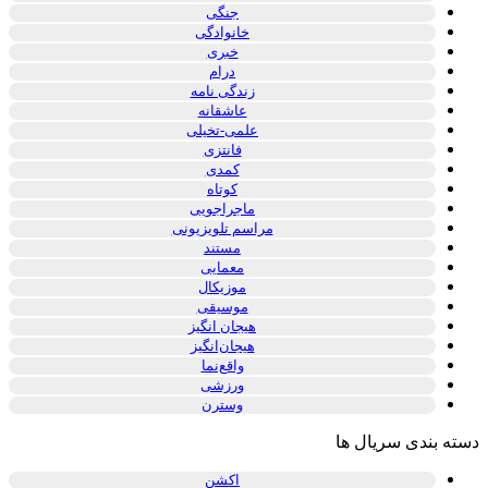
جنگی
خانوادگی
خبری
درام
زندگی نامه
عاشقانه
علمی-تخیلی
فانتزی
کمدی
کوتاه
ماجراجویی
مراسم تلویزیونی
مستند
معمایی
موزیکال
موسیقی
هیجان انگیز
هیجان‌انگیز
واقع‌نما
ورزشی
وسترن
دسته بندی سریال ها
اکشن