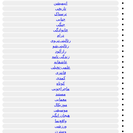
انیمیشن
تاریخی
ترسناک
جنایی
جنگی
خانوادگی
درام
رئالیتی‌تی‌وی
رئالیتی‌شو
رازآلود
زندگی نامه
عاشقانه
علمی-تخیلی
فانتزی
کمدی
کوتاه
ماجراجویی
مستند
معمایی
موزیکال
موسیقی
هیجان انگیز
واقع‌نما
ورزشی
وسترن