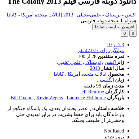
دانلود دوبله فارسی فیلم The Colony 2013
اکشن
-
ترسناک
-
علمی-تخیلی
|
2013
|
ایالات متحده آمریکا
-
کانادا
همراه با نسخه دوبله فارسی
افزودن به لیست تماشا
0
0
5.3
از 10
میانگین رای 47,077 نفر
نمره منتقدین
28
از 100
ژانر
اکشن
,
ترسناک
,
علمی-تخیلی
سال انتشار
2013
محصول
ایالات متحده آمریکا
,
کانادا
زبان
انگلیسی
مدت زمان
95 دقیقه
کارگردان
Jeff Renfroe
بازیگران
Laurence Fishburne
,
Kevin Zegers
,
Bill Paxton
خلاصه داستان:
در عصر یخبندان بعدی، یک پاسگاه جنگجو از
بازماندگان باید برای حفظ بشریت در برابر تهدیدی حتی
وحشی‌تر از طبیعت بجنگد.
Not Rated
بروز‌ شده