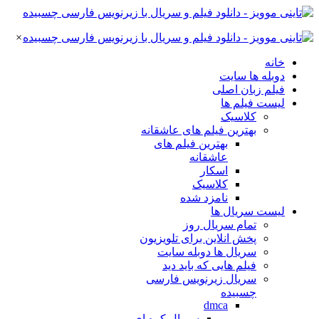
×
خانه
دوبله ها سایت
فیلم زبان اصلی
لیست فیلم ها
کلاسیک
بهترین فیلم های عاشقانه
بهترین فیلم های
عاشقانه
اسکار
کلاسیک
نامزد شده
لیست سریال ها
تمام سریال روز
پخش انلاین برای تلویزیون
سریال ها دوبله سایت
فیلم هایی که باید دید
سریال زیرنویس فارسی
چسبیده
dmca
سریال کره ای