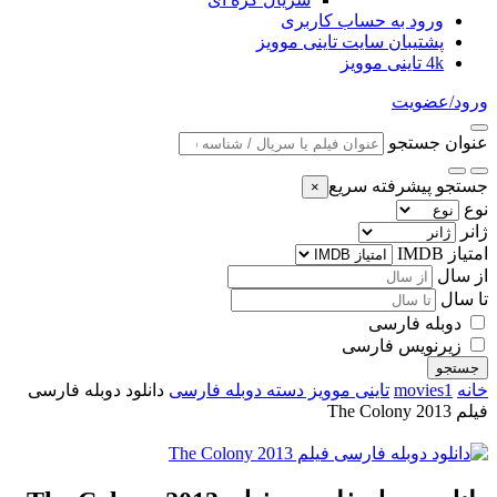
ورود به حساب کاربری
پشتیبان سایت تاینی موویز
4k تاینی موویز
ورود/عضویت
عنوان جستجو
جستجو پیشرفته سریع
×
نوع
ژانر
امتیاز IMDB
از سال
تا سال
دوبله فارسی
زیرنویس فارسی
جستجو
خانه
movies1
تاینی موویز دسته دوبله فارسی
دانلود دوبله فارسی
فیلم The Colony 2013