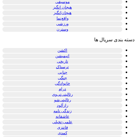
موسیقی
هیجان انگیز
هیجان‌انگیز
واقع‌نما
ورزشی
وسترن
دسته بندی سریال ها
اکشن
انیمیشن
تاریخی
ترسناک
جنایی
جنگی
خانوادگی
درام
رئالیتی‌تی‌وی
رئالیتی‌شو
رازآلود
زندگی نامه
عاشقانه
علمی-تخیلی
فانتزی
کمدی