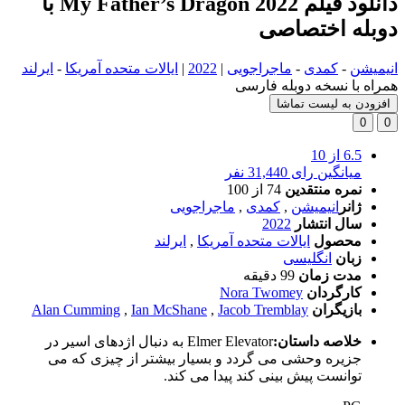
دانلود فیلم My Father’s Dragon 2022 با
دوبله اختصاصی
انیمیشن
-
کمدی
-
ماجراجویی
|
2022
|
ایالات متحده آمریکا
-
ایرلند
همراه با نسخه دوبله فارسی
افزودن به لیست تماشا
0
0
6.5
از 10
میانگین رای 31,440 نفر
نمره منتقدین
74
از 100
ژانر
انیمیشن
,
کمدی
,
ماجراجویی
سال انتشار
2022
محصول
ایالات متحده آمریکا
,
ایرلند
زبان
انگلیسی
مدت زمان
99 دقیقه
کارگردان
Nora Twomey
بازیگران
Jacob Tremblay
,
Ian McShane
,
Alan Cumming
خلاصه داستان:
Elmer Elevator به دنبال اژدهای اسیر در
جزیره وحشی می گردد و بسیار بیشتر از چیزی که می
توانست پیش بینی کند پیدا می کند.