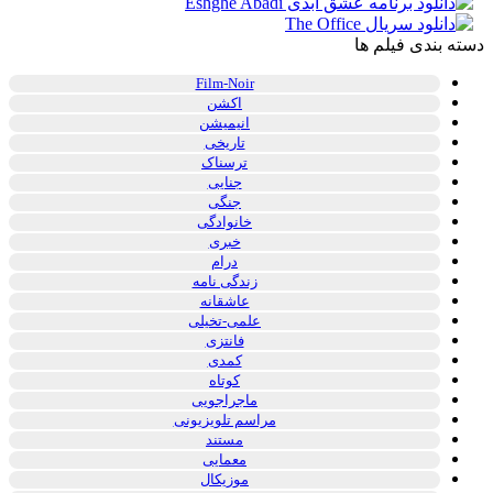
دسته بندی فیلم ها
Film-Noir
اکشن
انیمیشن
تاریخی
ترسناک
جنایی
جنگی
خانوادگی
خبری
درام
زندگی نامه
عاشقانه
علمی-تخیلی
فانتزی
کمدی
کوتاه
ماجراجویی
مراسم تلویزیونی
مستند
معمایی
موزیکال