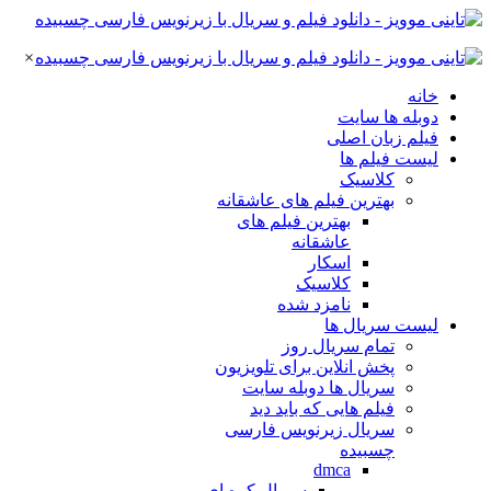
×
خانه
دوبله ها سایت
فیلم زبان اصلی
لیست فیلم ها
کلاسیک
بهترین فیلم های عاشقانه
بهترین فیلم های
عاشقانه
اسکار
کلاسیک
نامزد شده
لیست سریال ها
تمام سریال روز
پخش انلاین برای تلویزیون
سریال ها دوبله سایت
فیلم هایی که باید دید
سریال زیرنویس فارسی
چسبیده
dmca
سریال کره ای