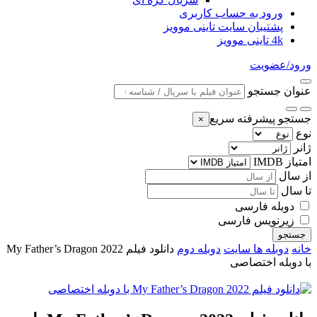
ورود به حساب کاربری
پشتیبان سایت تاینی موویز
4k تاینی موویز
ورود/عضویت
عنوان جستجو
جستجو پیشرفته سریع
×
نوع
ژانر
امتیاز IMDB
از سال
تا سال
دوبله فارسی
زیرنویس فارسی
جستجو
خانه
دوبله ها سایت
دوبله دوم
دانلود فیلم My Father’s Dragon 2022
با دوبله اختصاصی