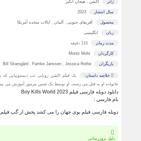
ژانر
اکشن
,
هیجان انگیز
سال انتشار
2023
محصول
آفریقای جنوبی
,
آلمان
,
ایالات متحده آمریکا
زبان
انگلیسی
مدت زمان
115 دقیقه
کارگردان
Moritz Mohr
بازیگران
Jessica Rothe
,
Famke Janssen
,
Bill Skarsgård
خلاصه داستان:
یک فیلم اکشن رویایی تب دیستوپیایی که پ
خانواده او به قتل می رسند، او توسط یک شمن مرموز آموزش می بیند ت
دانلود دوبله فارسی فیلم Boy Kills World 2023
نام فارسی :
دوبله فارسی فیلم بوی جهان را می کشد پخش از گپ فیلم
دلیل بروزرسانی