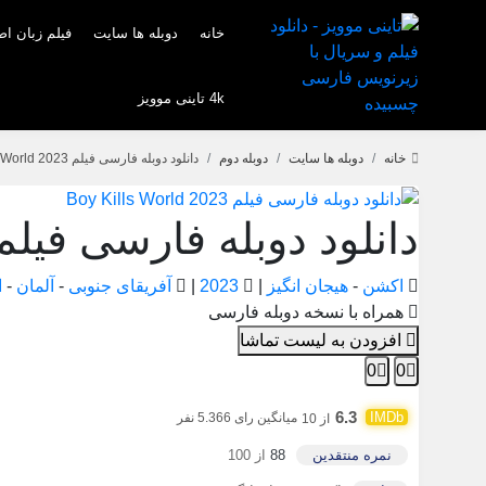
خانه
دوبله ها سایت
فیلم زبان ا
4k تاینی موویز
خانه
دوبله ها سایت
دوبله دوم
دانلود دوبله فارسی فیلم Boy Kills World 2023
دانلود دوبله فارسی فیلم y Kills World 2023
اکشن
-
هیجان انگیز
|
2023
|
آفریقای جنوبی
-
آلمان
-
ا
همراه با نسخه دوبله فارسی
افزودن به لیست تماشا
0
0
6.3
میانگین رای 5.366 نفر
از 10
نمره منتقدین
88
از 100