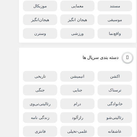
مستند
معمایی
موزیکال
موسیقی
هیجان انگیز
هیجان‌انگیز
واقع‌نما
ورزشی
وسترن
دسته بندی سریال ها
اکشن
انیمیشن
تاریخی
ترسناک
جنایی
جنگی
خانوادگی
درام
رئالیتی‌تی‌وی
رئالیتی‌شو
رازآلود
زندگی نامه
عاشقانه
علمی-تخیلی
فانتزی