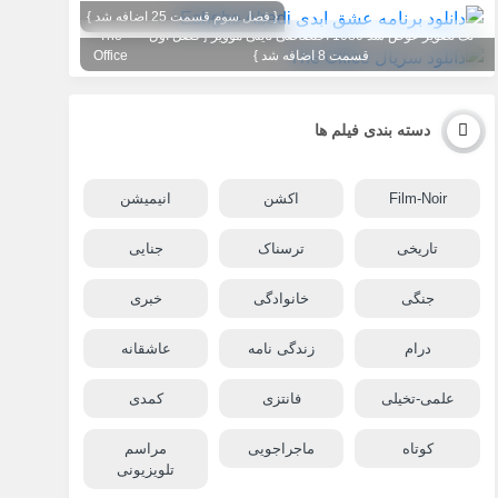
{ فصل سوم قسمت 25 اضافه شد }
تگ تصویر عوض شد 1080 اختصاصی تاینی موویز { فصل اول
The
قسمت 8 اضافه شد }
Office
دسته بندی فیلم ها
Film-Noir
اکشن
انیمیشن
تاریخی
ترسناک
جنایی
جنگی
خانوادگی
خبری
درام
زندگی نامه
عاشقانه
علمی-تخیلی
فانتزی
کمدی
کوتاه
ماجراجویی
مراسم
تلویزیونی