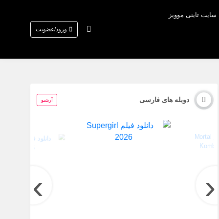
 سایت تاینی موویز
ورود/عضویت
دوبله های فارسی
آرشیو
›
‹