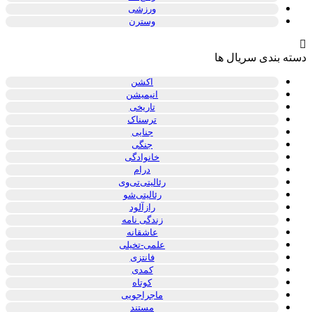
ورزشی
وسترن
دسته بندی سریال ها
اکشن
انیمیشن
تاریخی
ترسناک
جنایی
جنگی
خانوادگی
درام
رئالیتی‌تی‌وی
رئالیتی‌شو
رازآلود
زندگی نامه
عاشقانه
علمی-تخیلی
فانتزی
کمدی
کوتاه
ماجراجویی
مستند