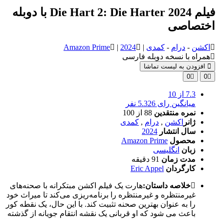
فیلم Die Hart 2: Die Harter 2024 با دوبله
اختصاصی
اکشن
-
درام
-
کمدی
|
2024
|
Amazon Prime
همراه با نسخه دوبله فارسی
افزودن به لیست تماشا
0
0
7.3
از 10
میانگین رای 5.326 نفر
نمره منتقدین
88
از 100
ژانر
اکشن
,
درام
,
کمدی
سال انتشار
2024
محصول
Amazon Prime
زبان
انگلیسی
مدت زمان
91 دقیقه
کارگردان
Eric Appel
خلاصه داستان:
هارت یک فیلم اکشن مبتکرانه با صحنه‌های
غیرمنتظره و غیرمنتظره را برنامه‌ریزی می‌کند تا میراث خود
را به عنوان بهترین صحنه تثبیت کند. با این حال، یک نقطه کور
باعث می شود که او قربانی یک نقشه انتقام جویانه از گذشته