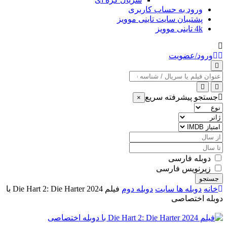
ورود به حساب کاربری
پشتیبان سایت تاینی موویز
4k تاینی موویز
ورود/عضویت
عنوان
جستجو
جستجو پیشرفته سریع
×
نوع
ژانر
امتیاز
IMDB
از
سال
تا
سال
دوبله فارسی
زیرنویس فارسی
جستجو
خانه
دوبله ها سایت
دوبله دوم
فیلم Die Hart 2: Die Harter 2024 با
دوبله اختصاصی