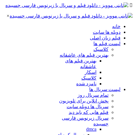
×
خانه
دوبله ها سایت
فیلم زبان اصلی
لیست فیلم ها
کلاسیک
بهترین فیلم های عاشقانه
بهترین فیلم های
عاشقانه
اسکار
کلاسیک
نامزد شده
لیست سریال ها
تمام سریال روز
پخش انلاین برای تلویزیون
سریال ها دوبله سایت
فیلم هایی که باید دید
سریال زیرنویس فارسی
چسبیده
dmca
سریال کره ای