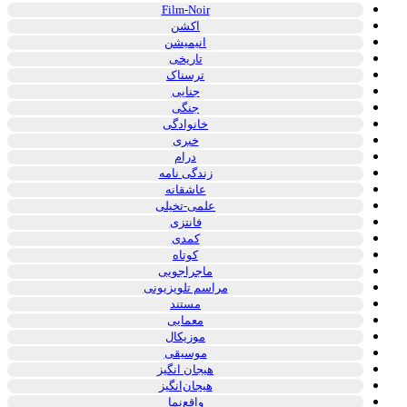
Film-Noir
اکشن
انیمیشن
تاریخی
ترسناک
جنایی
جنگی
خانوادگی
خبری
درام
زندگی نامه
عاشقانه
علمی-تخیلی
فانتزی
کمدی
کوتاه
ماجراجویی
مراسم تلویزیونی
مستند
معمایی
موزیکال
موسیقی
هیجان انگیز
هیجان‌انگیز
واقع‌نما