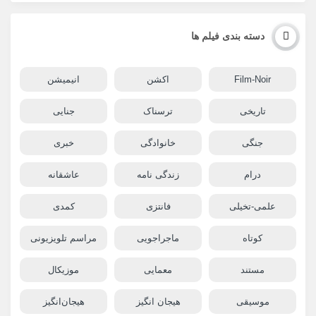
دسته بندی فیلم ها
Film-Noir
اکشن
انیمیشن
تاریخی
ترسناک
جنایی
جنگی
خانوادگی
خبری
درام
زندگی نامه
عاشقانه
علمی-تخیلی
فانتزی
کمدی
کوتاه
ماجراجویی
مراسم تلویزیونی
مستند
معمایی
موزیکال
موسیقی
هیجان انگیز
هیجان‌انگیز