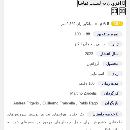
افزودن به لیست تماشا
0
0
6.6
میانگین رای 2,329 نفر
از 10
نمره منتقدین
88
از 100
ژانر
جنایی
,
هیجان انگیز
سال انتشار
2023
محصول
آرژانتین
زبان
اسپانیایی
مدت زمان
105 دقیقه
کارگردان
Martino Zaidelis
بازیگران
Pablo Rago
,
Guillermo Francella
,
Andrea Frigerio
خلاصه داستان:
یک خلبان هواپیمای تجاری توسط سرویس‌های
اطلاعاتی کشورش برای حمل چمدان‌های مرموز در سفرهای خود به
اسپانیا باج‌گیری می‌شود.