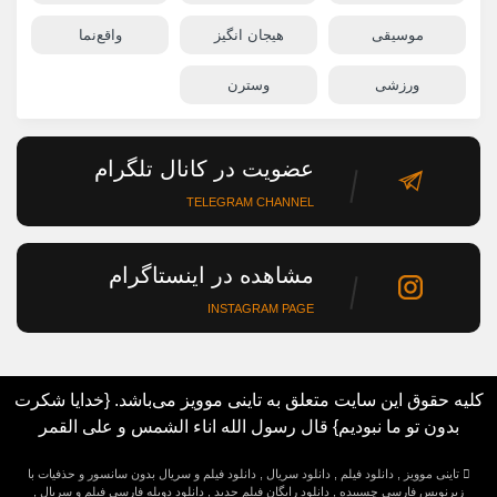
موسیقی
هیجان انگیز
واقع‌نما
ورزشی
وسترن
عضویت در کانال تلگرام
TELEGRAM CHANNEL
مشاهده در اینستاگرام
INSTAGRAM PAGE
کلیه حقوق این سایت متعلق به تاینی موویز می‌باشد. {خدایا شکرت
بدون تو ما نبودیم} قال رسول الله اناء الشمس و علی القمر
تاینی موویز , دانلود فیلم , دانلود سریال , دانلود فیلم و سریال بدون سانسور و حذفیات با
زیرنویس فارسی چسبیده , دانلود رایگان فیلم جدید , دانلود دوبله فارسی فیلم و سریال ,