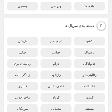
واقع‌نما
ورزشی
وسترن
دسته بندی سریال ها
اکشن
انیمیشن
تاریخی
ترسناک
جنایی
جنگی
خانوادگی
درام
رئالیتی‌تی‌وی
رئالیتی‌شو
رازآلود
زندگی نامه
عاشقانه
علمی-تخیلی
فانتزی
کمدی
کوتاه
ماجراجویی
مستند
معمایی
موزیکال