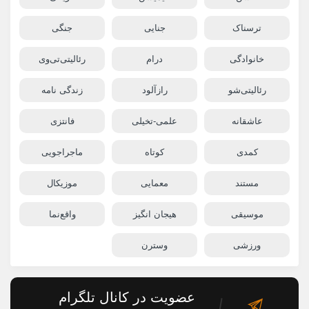
ترسناک
جنایی
جنگی
خانوادگی
درام
رئالیتی‌تی‌وی
رئالیتی‌شو
رازآلود
زندگی نامه
عاشقانه
علمی-تخیلی
فانتزی
کمدی
کوتاه
ماجراجویی
مستند
معمایی
موزیکال
موسیقی
هیجان انگیز
واقع‌نما
ورزشی
وسترن
عضویت در کانال تلگرام