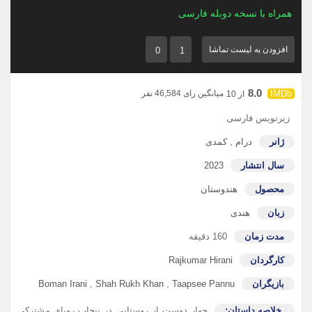
همراه با نسخه دوبله فارسی
افزودن به لیست تماشا
0
1
8.0
میانگین رای 46,584 نفر
از 10
زیرنویس فارسی
ژانر
درام
,
کمدی
سال انتشار
2023
محصول
هندوستان
زبان
هندی
مدت زمان
160 دقیقه
کارگردان
Rajkumar Hirani
بازیگران
Taapsee Pannu
,
Shah Rukh Khan
,
Boman Irani
خلاصه داستان:
چهار دوست از روستایی در پنجاب رویای مشترکی