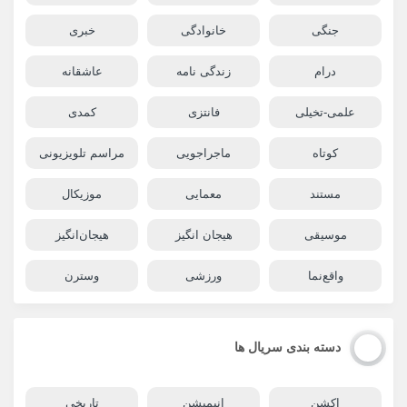
جنگی
خانوادگی
خبری
درام
زندگی نامه
عاشقانه
علمی-تخیلی
فانتزی
کمدی
کوتاه
ماجراجویی
مراسم تلویزیونی
مستند
معمایی
موزیکال
موسیقی
هیجان انگیز
هیجان‌انگیز
واقع‌نما
ورزشی
وسترن
دسته بندی سریال ها
اکشن
انیمیشن
تاریخی