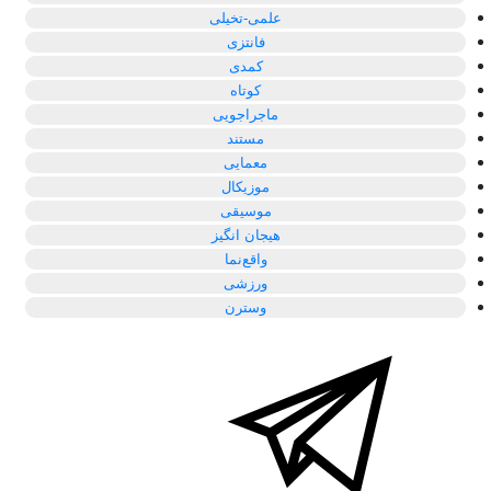
علمی-تخیلی
فانتزی
کمدی
کوتاه
ماجراجویی
مستند
معمایی
موزیکال
موسیقی
هیجان انگیز
واقع‌نما
ورزشی
وسترن