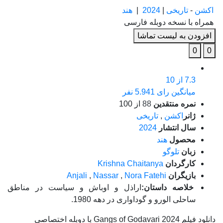
اکشن
-
تاریخی
|
2024
|
هند
همراه با نسخه دوبله فارسی
افزودن به لیست تماشا
0
0
7.3
از 10
میانگین رای 5.941 نفر
نمره منتقدین
88
از 100
ژانر
اکشن
,
تاریخی
سال انتشار
2024
محصول
هند
زبان
تلوگو
کارگردان
Krishna Chaitanya
بازیگران
Nora Fatehi
,
Nassar
,
Anjali
خلاصه داستان:
اراذل و اوباش و سیاست در مناطق
ساحلی الورو و گوداواری در دهه 1980.
دانلود فیلم Gangs of Godavari 2024 با دوبله اختصاصی