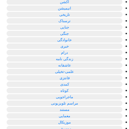
اکشن
انیمیشن
تاریخی
ترسناک
جنایی
جنگی
خانوادگی
خبری
درام
زندگی نامه
عاشقانه
علمی-تخیلی
فانتزی
کمدی
کوتاه
ماجراجویی
مراسم تلویزیونی
مستند
معمایی
موزیکال
موسیقی