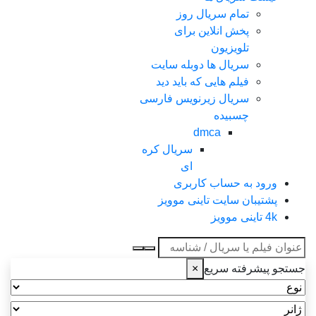
تمام سریال روز
پخش انلاین برای
تلویزیون
سریال ها دوبله سایت
فیلم هایی که باید دید
سریال زیرنویس فارسی
چسبیده
dmca
سریال کره
ای
ورود به حساب کاربری
پشتیبان سایت تاینی موویز
4k تاینی موویز
عنوان جستجو
جستجو پیشرفته سریع
×
نوع
ژانر