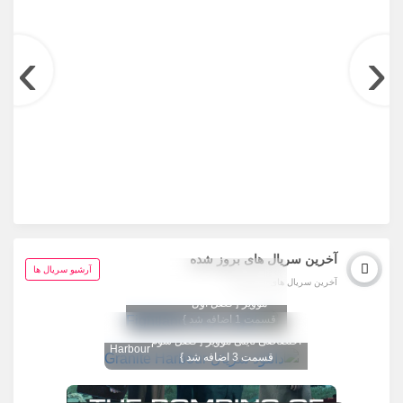
›
‹
آخرین سریال های بروز شده
تگ تصویر عوض شد
آرشیو سریال ها
آخرین سریال های بروز شده
1080 اختصاصی تاینی
Fightland
موویز { فصل اول
قسمت 1 اضافه شد }
تگ تصویر عوض شد 1080
Granite
اختصاصی تاینی موویز { فصل سوم
Harbour
قسمت 3 اضافه شد }