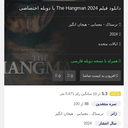
دانلود فیلم The Hangman 2024 با دوبله اختصاصی
-
-
ترسناک
معمایی
هیجان انگیز
2024
ایالات متحده
همراه با نسخه دوبله فارسی
افزودن به لیست تماشا
0
0
5.3
میانگین رای 5.471 نفر
از 10
نمره منتقدین
88
از 100
ژانر
ترسناک
,
معمایی
,
هیجان انگیز
سال انتشار
2024