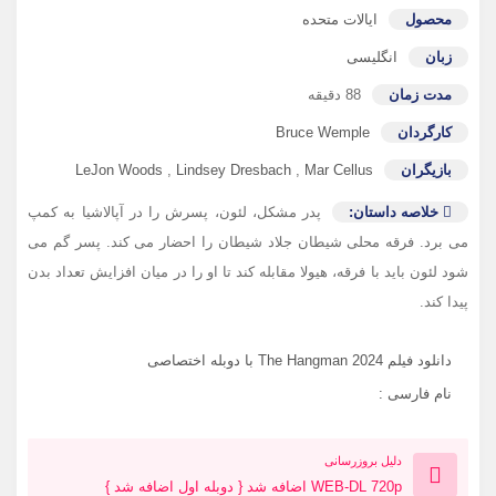
محصول
ایالات متحده
زبان
انگلیسی
مدت زمان
88 دقیقه
کارگردان
Bruce Wemple
بازیگران
Mar Cellus
,
Lindsey Dresbach
,
LeJon Woods
خلاصه داستان:
پدر مشکل، لئون، پسرش را در آپالاشیا به کمپ
می برد. فرقه محلی شیطان جلاد شیطان را احضار می کند. پسر گم می
شود لئون باید با فرقه، هیولا مقابله کند تا او را در میان افزایش تعداد بدن
پیدا کند.
دانلود فیلم The Hangman 2024 با دوبله اختصاصی
نام فارسی :
دلیل بروزرسانی
WEB-DL 720p اضافه شد { دوبله اول اضافه شد }