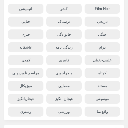
Film-Noir
اکشن
انیمیشن
تاریخی
ترسناک
جنایی
جنگی
خانوادگی
خبری
درام
زندگی نامه
عاشقانه
علمی-تخیلی
فانتزی
کمدی
کوتاه
ماجراجویی
مراسم تلویزیونی
مستند
معمایی
موزیکال
موسیقی
هیجان انگیز
هیجان‌انگیز
واقع‌نما
ورزشی
وسترن