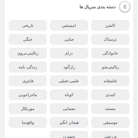
دسته بندی سریال ها
اکشن
انیمیشن
تاریخی
ترسناک
جنایی
جنگی
خانوادگی
درام
رئالیتی‌تی‌وی
رئالیتی‌شو
رازآلود
زندگی نامه
عاشقانه
علمی-تخیلی
فانتزی
کمدی
کوتاه
ماجراجویی
مستند
معمایی
موزیکال
موسیقی
هیجان انگیز
واقع‌نما
ورزشی
وسترن