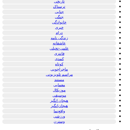
تاریخی
ترسناک
جنایی
جنگی
خانوادگی
خبری
درام
زندگی نامه
عاشقانه
علمی-تخیلی
فانتزی
کمدی
کوتاه
ماجراجویی
مراسم تلویزیونی
مستند
معمایی
موزیکال
موسیقی
هیجان انگیز
هیجان‌انگیز
واقع‌نما
ورزشی
وسترن