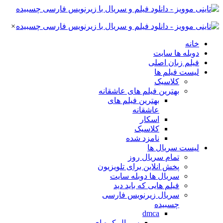
×
خانه
دوبله ها سایت
فیلم زبان اصلی
لیست فیلم ها
کلاسیک
بهترین فیلم های عاشقانه
بهترین فیلم های
عاشقانه
اسکار
کلاسیک
نامزد شده
لیست سریال ها
تمام سریال روز
پخش انلاین برای تلویزیون
سریال ها دوبله سایت
فیلم هایی که باید دید
سریال زیرنویس فارسی
چسبیده
dmca
سریال کره ای