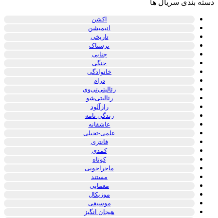
دسته بندی سریال ها
اکشن
انیمیشن
تاریخی
ترسناک
جنایی
جنگی
خانوادگی
درام
رئالیتی‌تی‌وی
رئالیتی‌شو
رازآلود
زندگی نامه
عاشقانه
علمی-تخیلی
فانتزی
کمدی
کوتاه
ماجراجویی
مستند
معمایی
موزیکال
موسیقی
هیجان انگیز