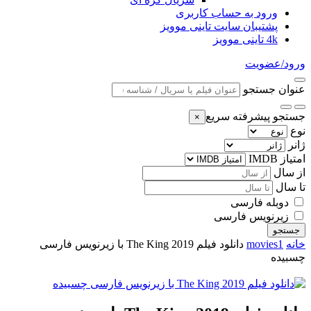
ورود به حساب کاربری
پشتیبان سایت تاینی موویز
4k تاینی موویز
ورود/عضویت
عنوان جستجو
جستجو پیشرفته سریع
×
نوع
ژانر
امتیاز IMDB
از سال
تا سال
دوبله فارسی
زیرنویس فارسی
جستجو
خانه
movies1
دانلود فیلم The King 2019 با زیرنویس فارسی
چسبیده