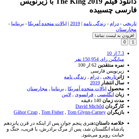
دانلود فیلم The King 2019 با زیرنویس
فارسی چسبیده
تاریخی
-
درام
-
زندگی نامه
|
2019
|
ایالات متحده آمریکا
-
بریتانیا
-
مجارستان
افزودن به لیست تماشا
0
1
7.3
از 10
میانگین رای 150,954 نفر
نمره منتقدین
62
از 100
زیرنویس فارسی
ژانر
تاریخی
,
درام
,
زندگی نامه
سال انتشار
2019
محصول
ایالات متحده آمریکا
,
بریتانیا
,
مجارستان
زبان
انگلیسی
,
فرانسوی
,
لاتین
مدت زمان
140 دقیقه
کارگردان
David Michôd
بازیگران
Tom Glynn-Carney
,
Tom Fisher
,
Gábor Czap
خلاصه داستان:
هنری پنجم جوان پس از اینکه در قرن پانزدهم
پادشاه انگلستان شد، پس از مرگ برادرش، با فریب، جنگ و
خیانت روبرو می‌شود.