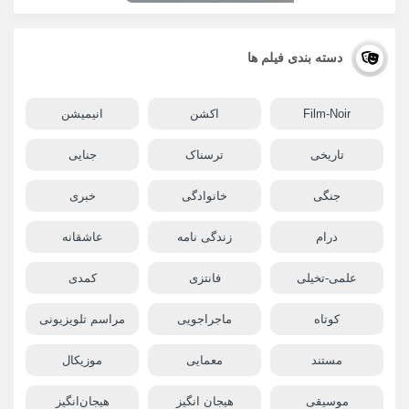
دسته بندی فیلم ها
Film-Noir
اکشن
انیمیشن
تاریخی
ترسناک
جنایی
جنگی
خانوادگی
خبری
درام
زندگی نامه
عاشقانه
علمی-تخیلی
فانتزی
کمدی
کوتاه
ماجراجویی
مراسم تلویزیونی
مستند
معمایی
موزیکال
موسیقی
هیجان انگیز
هیجان‌انگیز