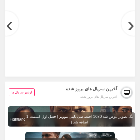
›
‹
آخرین سریال های بروز شده
آرشیو سریال ها
آخرین سریال های بروز شده
تگ تصویر عوض شد 1080 اختصاصی تاینی موویز { فصل اول قسمت 1
Fightland
اضافه شد }