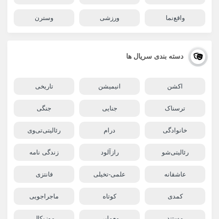
واقع‌نما
ورزشی
وسترن
دسته بندی سریال ها
اکشن
انیمیشن
تاریخی
ترسناک
جنایی
جنگی
خانوادگی
درام
رئالیتی‌تی‌وی
رئالیتی‌شو
رازآلود
زندگی نامه
عاشقانه
علمی-تخیلی
فانتزی
کمدی
کوتاه
ماجراجویی
مستند
معمایی
موزیکال