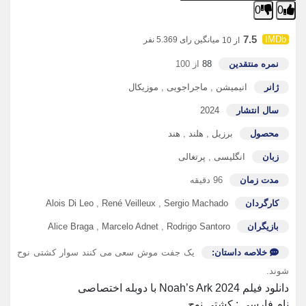
0
0
7.5
میانگین رای 5.369 نفر
از 10
نمره منتقدین
88
از 100
ژانر
انیمیشن
,
ماجراجویی
,
موزیکال
سال انتشار
2024
محصول
برزیل
,
هلند
,
هند
زبان
انگلیسی
,
پرتغالی
مدت زمان
96 دقیقه
کارگردان
Sergio Machado
,
René Veilleux
,
Alois Di Leo
بازیگران
Rodrigo Santoro
,
Marcelo Adnet
,
Alice Braga
خلاصه داستان:
یک جفت موش سعی می کنند سوار کشتی نوح
شوند.
دانلود فیلم Noah’s Ark 2024 با دوبله اختصاصی
نام فارسی : کشتی نوح