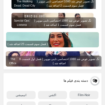
تگ تصویر عوض شد 1080 اختصاصی تاینی موویز {
The Walking
فصل سوم قسمت 2 اضافه شد }
Dead: Dead City
تگ تصویر عوض شد 1080 اختصاصی تاینی موویز {
Special Ops:
فصل سوم قسمت 1 اضافه شد }
Lioness
{ فصل سوم قسمت 25 اضافه شد }
تگ تصویر عوض شد 1080 اختصاصی تاینی موویز { فصل اول قسمت 8
The
اضافه شد }
Office
دسته بندی فیلم ها
Film-Noir
اکشن
انیمیشن