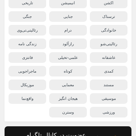
اکشن
انیمیشن
تاریخی
ترسناک
جنایی
جنگی
خانوادگی
درام
رئالیتی‌تی‌وی
رئالیتی‌شو
رازآلود
زندگی نامه
عاشقانه
علمی-تخیلی
فانتزی
کمدی
کوتاه
ماجراجویی
مستند
معمایی
موزیکال
موسیقی
هیجان انگیز
واقع‌نما
ورزشی
وسترن
عضویت در کانال تلگرام