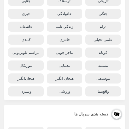
تاریخی
ترسناک
جنایی
جنگی
خانوادگی
خبری
درام
زندگی نامه
عاشقانه
علمی-تخیلی
فانتزی
کمدی
کوتاه
ماجراجویی
مراسم تلویزیونی
مستند
معمایی
موزیکال
موسیقی
هیجان انگیز
هیجان‌انگیز
واقع‌نما
ورزشی
وسترن
دسته بندی سریال ها