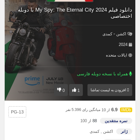
دانلود فیلم My Spy: The Eternal City 2024 با دوبله
اختصاصی
-
اکشن
کمدی
2024
ایالات متحده
همراه با نسخه دوبله فارسی
افزودن به لیست تماشا
0
1
6.9
میانگین رای 5.396 نفر
از 10
PG-13
نمره منتقدین
88
از 100
ژانر
اکشن
,
کمدی