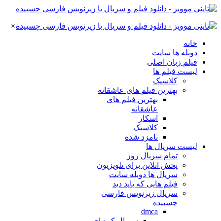
×
خانه
دوبله ها سایت
فیلم زبان اصلی
لیست فیلم ها
کلاسیک
بهترین فیلم های عاشقانه
بهترین فیلم های
عاشقانه
اسکار
کلاسیک
نامزد شده
لیست سریال ها
تمام سریال روز
پخش انلاین برای تلویزیون
سریال ها دوبله سایت
فیلم هایی که باید دید
سریال زیرنویس فارسی
چسبیده
dmca
سریال کره ای