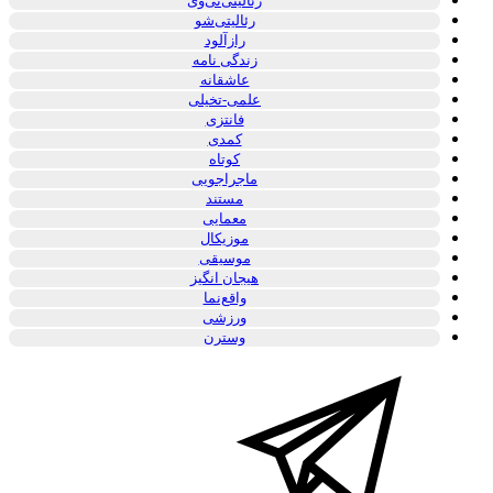
رئالیتی‌تی‌وی
رئالیتی‌شو
رازآلود
زندگی نامه
عاشقانه
علمی-تخیلی
فانتزی
کمدی
کوتاه
ماجراجویی
مستند
معمایی
موزیکال
موسیقی
هیجان انگیز
واقع‌نما
ورزشی
وسترن