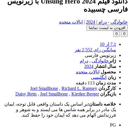
دانلود فیلم Unsung Hero 2024 با زیرنویس
فارسی چسبیده
خانوادگی
-
درام
|
2024
|
ایالات متحده
افزودن به لیست تماشا
0
0
7.1
از 10
میانگین رای 2,552 نفر
زیرنویس فارسی
ژانر
خانوادگی
,
درام
سال انتشار
2024
محصول
ایالات متحده
زبان
انگلیسی
مدت زمان
113 دقیقه
کارگردان
Richard L. Ramsey
,
Joel Smallbone
بازیگران
Kirrilee Berger
,
Joel Smallbone
,
Daisy Betts
خلاصه داستان:
بر اساس یک داستان واقعی قابل توجه، ایمان
یک مادر در برابر همه شانس ها می ایستد و به شوهر و
فرزندانش الهام می دهد که ایمان خود را حفظ کنند.
PG