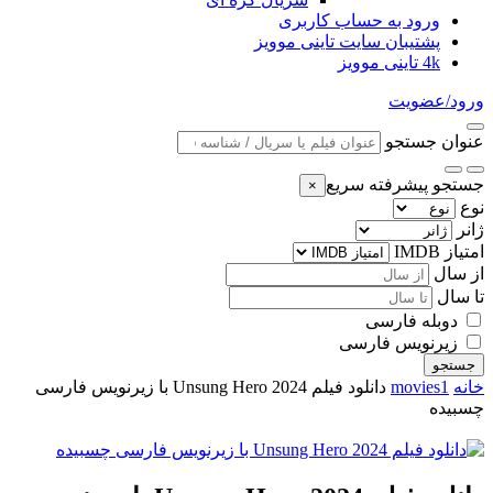
ورود به حساب کاربری
پشتیبان سایت تاینی موویز
4k تاینی موویز
ورود/عضویت
عنوان جستجو
جستجو پیشرفته سریع
×
نوع
ژانر
امتیاز IMDB
از سال
تا سال
دوبله فارسی
زیرنویس فارسی
جستجو
خانه
movies1
دانلود فیلم Unsung Hero 2024 با زیرنویس فارسی
چسبیده