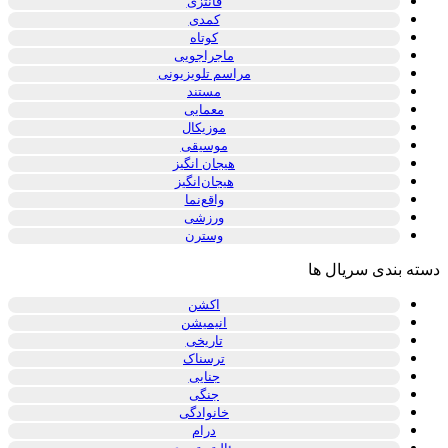
فانتزی
کمدی
کوتاه
ماجراجویی
مراسم تلویزیونی
مستند
معمایی
موزیکال
موسیقی
هیجان انگیز
هیجان‌انگیز
واقع‌نما
ورزشی
وسترن
دسته بندی سریال ها
اکشن
انیمیشن
تاریخی
ترسناک
جنایی
جنگی
خانوادگی
درام