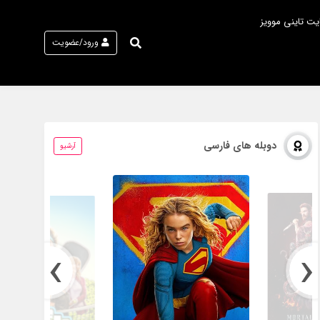
یت تاینی موویز
ورود/عضویت
دوبله های فارسی
آرشیو
›
‹