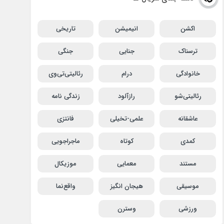
اکشن
انیمیشن
تاریخی
ترسناک
جنایی
جنگی
خانوادگی
درام
رئالیتی‌تی‌وی
رئالیتی‌شو
رازآلود
زندگی نامه
عاشقانه
علمی-تخیلی
فانتزی
کمدی
کوتاه
ماجراجویی
مستند
معمایی
موزیکال
موسیقی
هیجان انگیز
واقع‌نما
ورزشی
وسترن