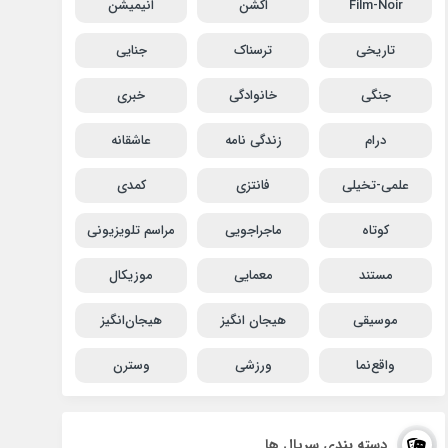
Film-Noir
اکشن
انیمیشن
تاریخی
ترسناک
جنایی
جنگی
خانوادگی
خبری
درام
زندگی نامه
عاشقانه
علمی-تخیلی
فانتزی
کمدی
کوتاه
ماجراجویی
مراسم تلویزیونی
مستند
معمایی
موزیکال
موسیقی
هیجان انگیز
هیجان‌انگیز
واقع‌نما
ورزشی
وسترن
دسته بندی سریال ها