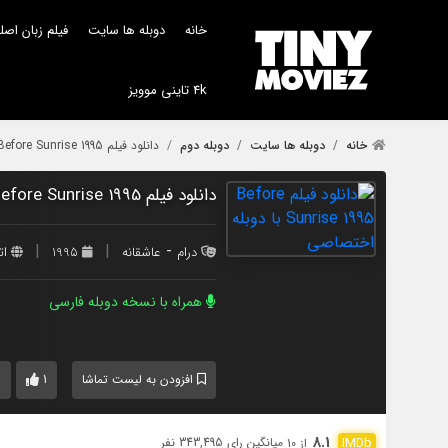
خانه
دوبله ها سایت
فیلم زبان اص
4k تاینی موویز
خانه
دوبله ها سایت
دوبله دوم
دانلود فیلم Before Sunrise 1995 با دوبله اختصاصی
دانلود فیلم Before Sunrise 1995 با دوبله اختصاصی
|
|
-
درام
عاشقانه
1995
ا
همراه با نسخه دوبله فارسی
0
1
افزودن به لیست تماشا
8.1
میانگین رای 343,495 نفر
از 10