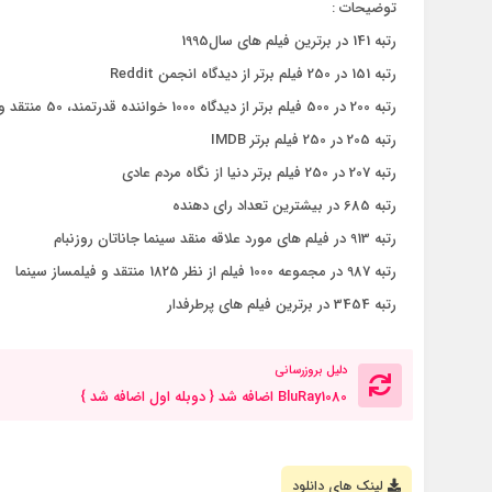
توضیحات :
رتبه 141 در برترین فیلم های سال1995
رتبه 151 در 250 فیلم برتر از دیدگاه انجمن Reddit
رتبه 200 در 500 فیلم برتر از دیدگاه 1000 خواننده قدرتمند، 50 منتقد و 150 نفر از هالیوود
رتبه 205 در 250 فیلم برتر IMDB
رتبه 207 در 250 فیلم برتر دنیا از نگاه مردم عادی
رتبه 685 در بیشترین تعداد رای دهنده
رتبه 913 در فیلم های مورد علاقه منقد سینما جاناتان روزنبام
رتبه 987 در مجموعه 1000 فیلم از نظر 1825 منتقد و فیلمساز سینما
رتبه 3454 در برترین فیلم های پرطرفدار
دلیل بروزرسانی
BluRay1080 اضافه شد { دوبله اول اضافه شد }
لینک های دانلود