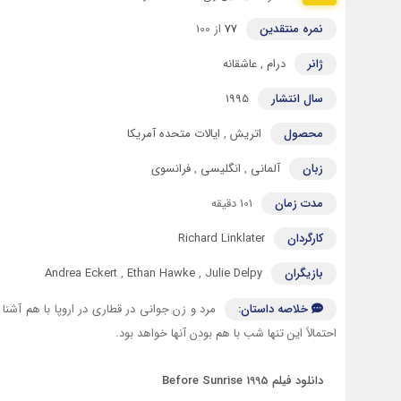
نمره منتقدین
77
از 100
ژانر
درام
,
عاشقانه
سال انتشار
1995
محصول
اتریش
,
ایالات متحده آمریکا
زبان
آلمانی
,
انگلیسی
,
فرانسوی
مدت زمان
101 دقیقه
کارگردان
Richard Linklater
بازیگران
Julie Delpy
,
Ethan Hawke
,
Andrea Eckert
خلاصه داستان:
مرد و زن جوانی در قطاری در اروپا با هم آشنا
احتمالاً این تنها شب با هم بودن آنها خواهد بود.
دانلود فیلم Before Sunrise 1995