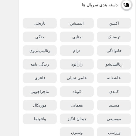
دسته بندی سریال ها
اکشن
انیمیشن
تاریخی
ترسناک
جنایی
جنگی
خانوادگی
درام
رئالیتی‌تی‌وی
رئالیتی‌شو
رازآلود
زندگی نامه
عاشقانه
علمی-تخیلی
فانتزی
کمدی
کوتاه
ماجراجویی
مستند
معمایی
موزیکال
موسیقی
هیجان انگیز
واقع‌نما
ورزشی
وسترن