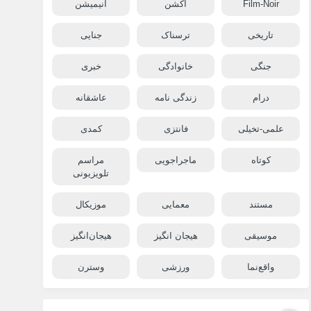
Film-Noir
اکشن
انیمیشن
تاریخی
ترسناک
جنایی
جنگی
خانوادگی
خبری
درام
زندگی نامه
عاشقانه
علمی-تخیلی
فانتزی
کمدی
کوتاه
ماجراجویی
مراسم
تلویزیونی
مستند
معمایی
موزیکال
موسیقی
هیجان انگیز
هیجان‌انگیز
واقع‌نما
ورزشی
وسترن