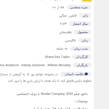
88
از 100
نمره منتقدین
اکشن
,
جنگی
ژانر
2024
سال انتشار
بلغارستان
محصول
انگلیسی
زبان
86 دقیقه
مدت زمان
Shane Dax Taylor
کارگردان
Joe Anderson
,
Kelsey Grammer
,
William Moseley
بازیگران
در بحبوحه تهاجم روز D، ب
خلاصه داستان:
خطوط دشمن قاچاق کنند تا یک هدف با ارزش نازی ها را ترور کنند.
دانلود فیلم Murder Company 2024 با دوبله اختصاصی
توضیحات :
دوبله فارسی فیلم رفیق قتل پخش از اپرا