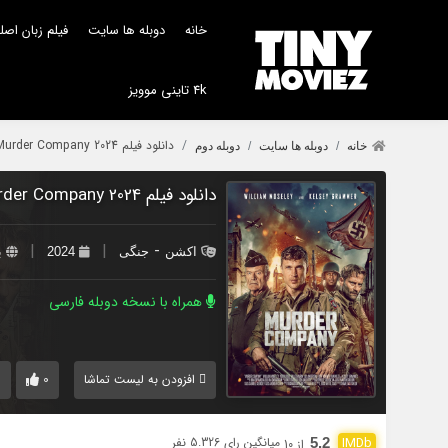
خانه
دوبله ها سایت
فیلم زبان اص
4k تاینی موویز
دانلود فیلم Murder Company 2024 با دوبله اختصاصی
خانه
دوبله ها سایت
دوبله دوم
دانلود فیلم Murder Company 2024 با دوبله اختصاصی
|
|
-
اکشن
جنگی
2024
ب
همراه با نسخه دوبله فارسی
0
0
افزودن به لیست تماشا
میانگین رای 5.326 نفر
5.2
از 10