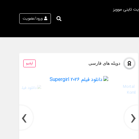
یت تاینی موویز
ورود/عضویت
دوبله های فارسی
آرشیو
›
‹