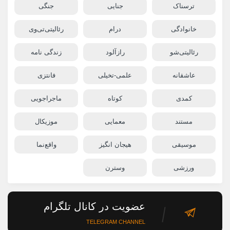
ترسناک
جنایی
جنگی
خانوادگی
درام
رئالیتی‌تی‌وی
رئالیتی‌شو
رازآلود
زندگی نامه
عاشقانه
علمی-تخیلی
فانتزی
کمدی
کوتاه
ماجراجویی
مستند
معمایی
موزیکال
موسیقی
هیجان انگیز
واقع‌نما
ورزشی
وسترن
عضویت در کانال تلگرام
TELEGRAM CHANNEL