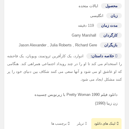
محصول
ایالات متحده
زبان
انگلیسی
مدت زمان
119 دقیقه
کارگردان
Garry Marshall
بازیگران
Richard Gere
,
Julia Roberts
,
Jason Alexander
خلاصه داستان:
ادوارد، یک کارآفرین ثروتمند، ویویان، یک فاحشه
را استخدام می کند تا او را در چند رویداد اجتماعی همراهی کند. هنگامی
که او عاشق او می شود و آنها سعی می کنند شکاف بین دنیای خود را پر
کنند مشکل ایجاد می شود.
دانلود فیلم Pretty Woman 1990 با زیرنویس چسبیده
زن زیبا (1990)
لینک های دانلود
تریلر
برچسب ها