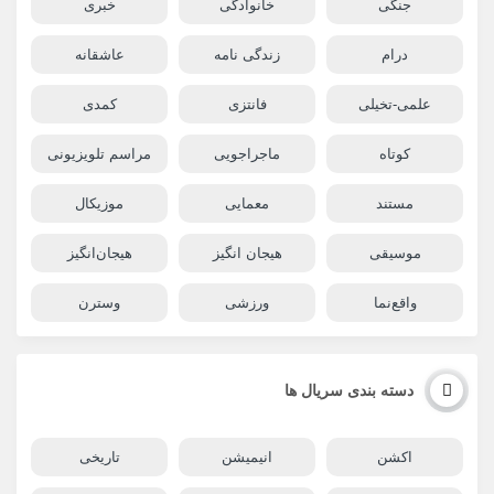
جنگی
خانوادگی
خبری
درام
زندگی نامه
عاشقانه
علمی-تخیلی
فانتزی
کمدی
کوتاه
ماجراجویی
مراسم تلویزیونی
مستند
معمایی
موزیکال
موسیقی
هیجان انگیز
هیجان‌انگیز
واقع‌نما
ورزشی
وسترن
دسته بندی سریال ها
اکشن
انیمیشن
تاریخی