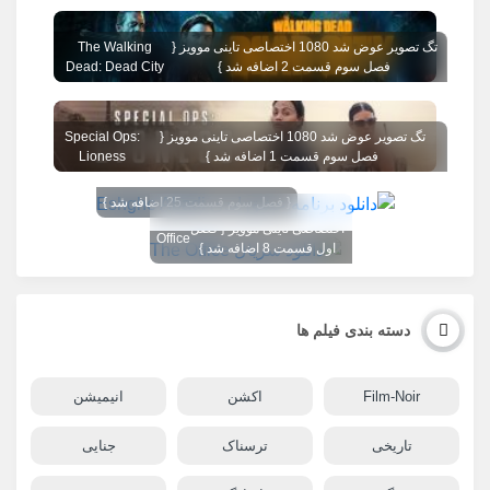
تگ تصویر عوض شد 1080 اختصاصی تاینی موویز {
The Walking
فصل سوم قسمت 2 اضافه شد }
Dead: Dead City
تگ تصویر عوض شد 1080 اختصاصی تاینی موویز {
Special Ops:
فصل سوم قسمت 1 اضافه شد }
Lioness
{ فصل سوم قسمت 25 اضافه شد }
تگ تصویر عوض شد 1080
The
اختصاصی تاینی موویز { فصل
Office
اول قسمت 8 اضافه شد }
دسته بندی فیلم ها
Film-Noir
اکشن
انیمیشن
تاریخی
ترسناک
جنایی