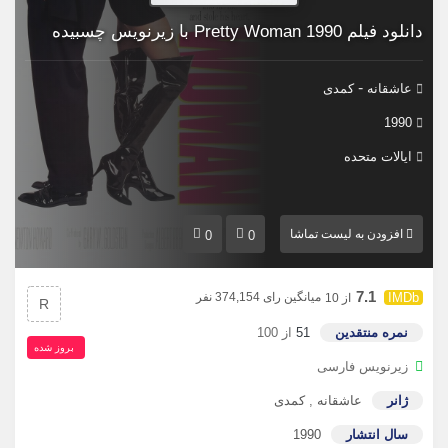
دانلود فیلم Pretty Woman 1990 با زیرنویس چسبیده
-
عاشقانه
کمدی
1990
ایالات متحده
افزودن به لیست تماشا
0
0
7.1
میانگین رای 374,154 نفر
از 10
R
نمره منتقدین
51
از 100
بروز‌ شده
زیرنویس فارسی
ژانر
عاشقانه
,
کمدی
سال انتشار
1990