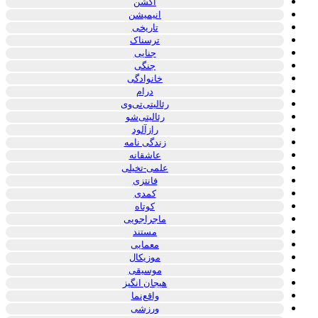
اکشن
انیمیشن
تاریخی
ترسناک
جنایی
جنگی
خانوادگی
درام
رئالیتی‌تی‌وی
رئالیتی‌شو
رازآلود
زندگی نامه
عاشقانه
علمی-تخیلی
فانتزی
کمدی
کوتاه
ماجراجویی
مستند
معمایی
موزیکال
موسیقی
هیجان انگیز
واقع‌نما
ورزشی