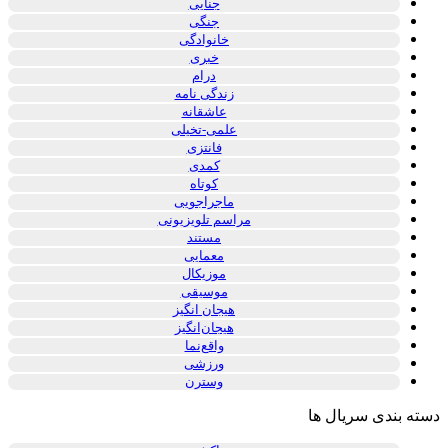
جنایی
جنگی
خانوادگی
خبری
درام
زندگی نامه
عاشقانه
علمی-تخیلی
فانتزی
کمدی
کوتاه
ماجراجویی
مراسم تلویزیونی
مستند
معمایی
موزیکال
موسیقی
هیجان انگیز
هیجان‌انگیز
واقع‌نما
ورزشی
وسترن
دسته بندی سریال ها