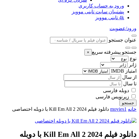
ورود به حساب کاربری
پشتیبان سایت تاینی موویز
4k تاینی موویز
ورود/عضویت
عنوان جستجو
جستجو پیشرفته سریع
×
نوع
ژانر
امتیاز IMDB
از سال
تا سال
دوبله فارسی
زیرنویس فارسی
جستجو
خانه
movies1
دانلود فیلم Kill Em All 2 2024 با دوبله اختصاصی
دانلود فیلم Kill Em All 2 2024 با دوبله