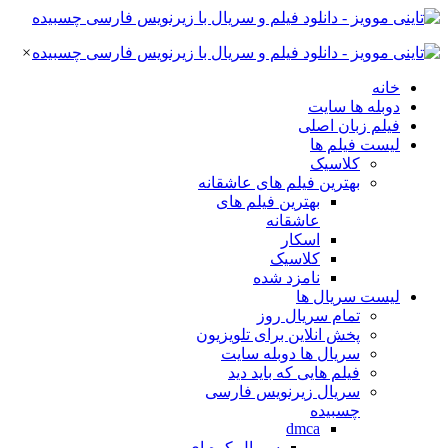
×
خانه
دوبله ها سایت
فیلم زبان اصلی
لیست فیلم ها
کلاسیک
بهترین فیلم های عاشقانه
بهترین فیلم های
عاشقانه
اسکار
کلاسیک
نامزد شده
لیست سریال ها
تمام سریال روز
پخش انلاین برای تلویزیون
سریال ها دوبله سایت
فیلم هایی که باید دید
سریال زیرنویس فارسی
چسبیده
dmca
سریال کره ای