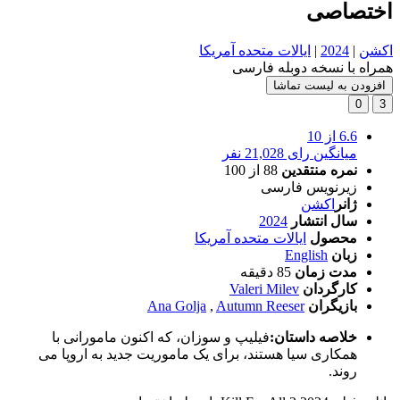
اختصاصی
اکشن
|
2024
|
ایالات متحده آمریکا
همراه با نسخه دوبله فارسی
افزودن به لیست تماشا
0
3
6.6
از 10
میانگین رای 21,028 نفر
نمره منتقدین
88
از 100
زیرنویس فارسی
ژانر
اکشن
سال انتشار
2024
محصول
ایالات متحده آمریکا
زبان
English
مدت زمان
85 دقیقه
کارگردان
Valeri Milev
بازیگران
Autumn Reeser
,
Ana Golja
خلاصه داستان:
فیلیپ و سوزان، که اکنون مامورانی با
همکاری سیا هستند، برای یک ماموریت جدید به اروپا می
روند.