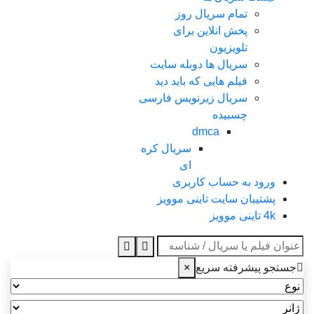
تمام سریال روز
پخش انلاین برای
تلویزیون
سریال ها دوبله سایت
فیلم هایی که باید دید
سریال زیرنویس فارسی
چسبیده
dmca
سریال کره
ای
ورود به حساب کاربری
پشتیبان سایت تاینی موویز
4k تاینی موویز
عنوان جستجو
جستجو پیشرفته سریع
×
نوع
ژانر