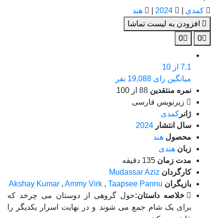
کمدی
|
2024
|
هند
افزودن به لیست تماشا
0
0
7.1
از 10
میانگین رای 19,088 نفر
نمره منتقدین
88
از 100
زیرنویس فارسی
ژانر
کمدی
سال انتشار
2024
محصول
هند
زبان
هندی
مدت زمان
135 دقیقه
کارگردان
Mudassar Aziz
بازیگران
Taapsee Pannu
,
Ammy Virk
,
Akshay Kumar
خلاصه داستان:
حول گروهی از دوستان می چرخد ​​که
برای یک شام جمع می شوند و در نهایت اسرار یکدیگر را