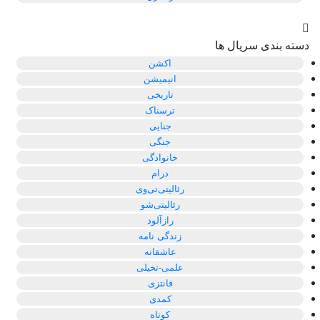
دسته بندی سریال ها
اکشن
انیمیشن
تاریخی
ترسناک
جنایی
جنگی
خانوادگی
درام
رئالیتی‌تی‌وی
رئالیتی‌شو
رازآلود
زندگی نامه
عاشقانه
علمی-تخیلی
فانتزی
کمدی
کوتاه