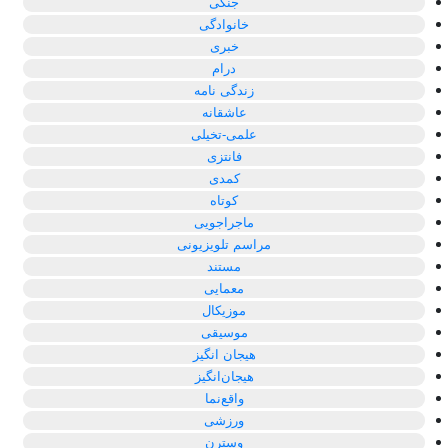
جنگی
خانوادگی
خبری
درام
زندگی نامه
عاشقانه
علمی-تخیلی
فانتزی
کمدی
کوتاه
ماجراجویی
مراسم تلویزیونی
مستند
معمایی
موزیکال
موسیقی
هیجان انگیز
هیجان‌انگیز
واقع‌نما
ورزشی
وسترن