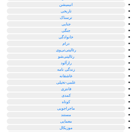
انیمیشن
تاریخی
ترسناک
جنایی
جنگی
خانوادگی
درام
رئالیتی‌تی‌وی
رئالیتی‌شو
رازآلود
زندگی نامه
عاشقانه
علمی-تخیلی
فانتزی
کمدی
کوتاه
ماجراجویی
مستند
معمایی
موزیکال