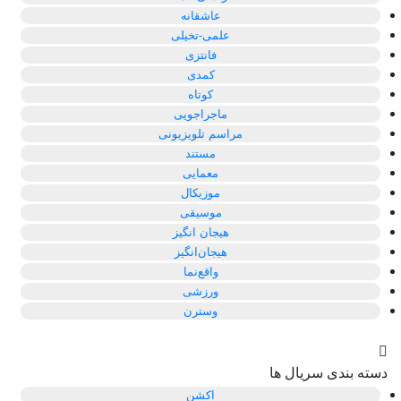
عاشقانه
علمی-تخیلی
فانتزی
کمدی
کوتاه
ماجراجویی
مراسم تلویزیونی
مستند
معمایی
موزیکال
موسیقی
هیجان انگیز
هیجان‌انگیز
واقع‌نما
ورزشی
وسترن
دسته بندی سریال ها
اکشن