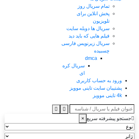
تمام سریال روز
پخش انلاین برای
تلویزیون
سریال ها دوبله سایت
فیلم هایی که باید دید
سریال زیرنویس فارسی
چسبیده
dmca
سریال کره
ای
ورود به حساب کاربری
پشتیبان سایت تاینی موویز
4k تاینی موویز
عنوان جستجو
جستجو پیشرفته سریع
×
نوع
ژانر