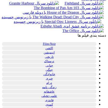
دسته بندی فیلم ها
Film-Noir
اکشن
انیمیشن
تاریخی
ترسناک
جنایی
جنگی
خانوادگی
خبری
درام
زندگی نامه
عاشقانه
علمی-تخیلی
فانتزی
کمدی