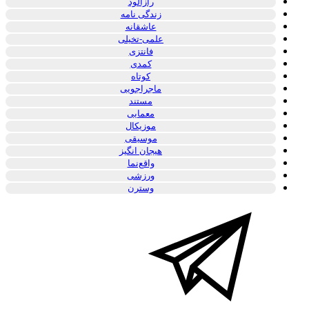
رازآلود
زندگی نامه
عاشقانه
علمی-تخیلی
فانتزی
کمدی
کوتاه
ماجراجویی
مستند
معمایی
موزیکال
موسیقی
هیجان انگیز
واقع‌نما
ورزشی
وسترن