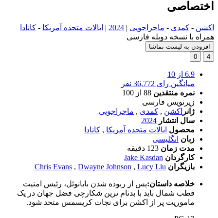
اختصاصی
اکشن
-
کمدی
-
ماجراجویی
|
2024
|
ایالات متحده آمریکا
-
کانادا
همراه با نسخه دوبله فارسی
افزودن به لیست تماشا
0
4
6.9
از 10
میانگین رای 36,772 نفر
نمره منتقدین
88
از 100
زیرنویس فارسی
ژانر
اکشن
,
کمدی
,
ماجراجویی
سال انتشار
2024
محصول
ایالات متحده آمریکا
,
کانادا
زبان
انگلیسی
مدت زمان
123 دقیقه
کارگردان
Jake Kasdan
بازیگران
Lucy Liu
,
Dwayne Johnson
,
Chris Evans
خلاصه داستان:
پس از ربوده شدن بابانوئل، رئیس امنیت
قطب شمال باید با بدنام ترین شکارچی فضل جهان در یک
ماموریت پر از اکشن برای نجات کریسمس متحد شود.