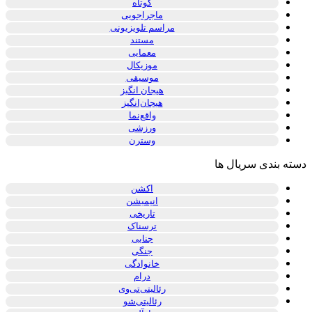
کوتاه
ماجراجویی
مراسم تلویزیونی
مستند
معمایی
موزیکال
موسیقی
هیجان انگیز
هیجان‌انگیز
واقع‌نما
ورزشی
وسترن
دسته بندی سریال ها
اکشن
انیمیشن
تاریخی
ترسناک
جنایی
جنگی
خانوادگی
درام
رئالیتی‌تی‌وی
رئالیتی‌شو