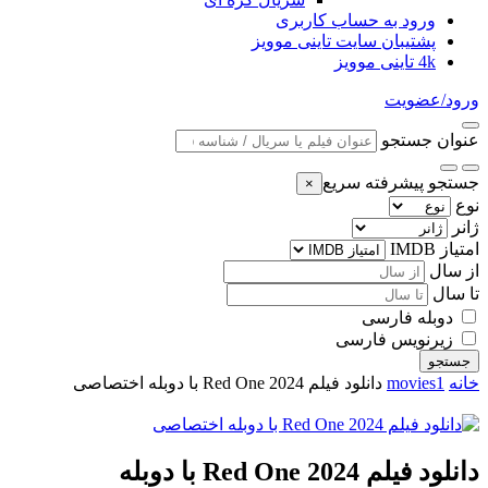
ورود به حساب کاربری
پشتیبان سایت تاینی موویز
4k تاینی موویز
ورود/عضویت
عنوان جستجو
جستجو پیشرفته سریع
×
نوع
ژانر
امتیاز IMDB
از سال
تا سال
دوبله فارسی
زیرنویس فارسی
جستجو
خانه
movies1
دانلود فیلم Red One 2024 با دوبله اختصاصی
دانلود فیلم Red One 2024 با دوبله