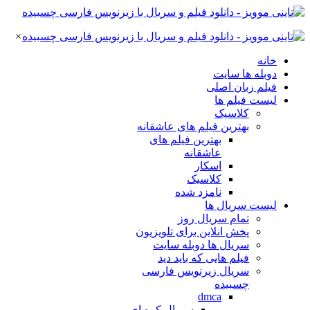
×
خانه
دوبله ها سایت
فیلم زبان اصلی
لیست فیلم ها
کلاسیک
بهترین فیلم های عاشقانه
بهترین فیلم های
عاشقانه
اسکار
کلاسیک
نامزد شده
لیست سریال ها
تمام سریال روز
پخش انلاین برای تلویزیون
سریال ها دوبله سایت
فیلم هایی که باید دید
سریال زیرنویس فارسی
چسبیده
dmca
سریال کره ای