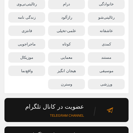
خانوادگی
درام
رئالیتی‌تی‌وی
رئالیتی‌شو
رازآلود
زندگی نامه
عاشقانه
علمی-تخیلی
فانتزی
کمدی
کوتاه
ماجراجویی
مستند
معمایی
موزیکال
موسیقی
هیجان انگیز
واقع‌نما
ورزشی
وسترن
عضویت در کانال تلگرام
TELEGRAM CHANNEL