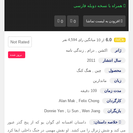
همراه با نسخه دوبله فارسی
افزودن به لیست تماشا
0
0
6.0
میانگین رای 4,594 نفر
از 10
Not Rated
ژانر
اکشن
,
درام
,
زندگی نامه
بروز‌ شده
سال انتشار
2011
محصول
چین
,
هنگ کنگ
زبان
ماندارین
مدت زمان
109 دقیقه
کارگردان
Felix Chong
,
Alan Mak
بازیگران
Wen Jiang
,
Li Sun
,
Donnie Yen
خلاصه داستان:
داستان افسانه ای گوان یو که از پنج گذر عبور
می کند و شش ژنرال را می کشد. او نقش مهمی در جنگ داخلی ایفا کرد