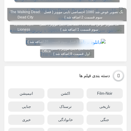
تگ تصویر عوض شد 1080 اختصاصی تاینی موویز { فصل
The Walking Dead:
سوم قسمت 2 اضافه شد }
Dead City
تگ تصویر عوض شد 1080 اختصاصی تاینی موویز { فصل
Special Ops:
سوم قسمت 1 اضافه شد }
Lioness
{ فصل سوم قسمت 25 اضافه شد }
تگ تصویر عوض شد 1080
The
اختصاصی تاینی موویز { فصل
Office
اول قسمت 8 اضافه شد }
دسته بندی فیلم ها
Film-Noir
اکشن
انیمیشن
تاریخی
ترسناک
جنایی
جنگی
خانوادگی
خبری