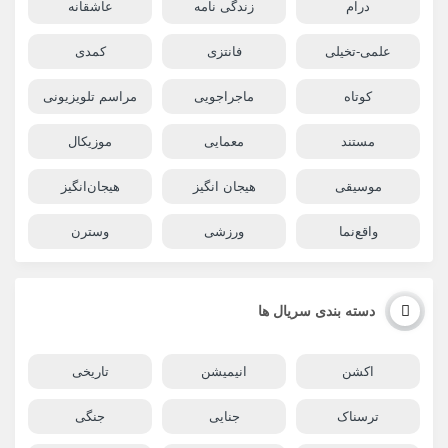
درام
زندگی نامه
عاشقانه
علمی-تخیلی
فانتزی
کمدی
کوتاه
ماجراجویی
مراسم تلویزیونی
مستند
معمایی
موزیکال
موسیقی
هیجان انگیز
هیجان‌انگیز
واقع‌نما
ورزشی
وسترن
دسته بندی سریال ها
اکشن
انیمیشن
تاریخی
ترسناک
جنایی
جنگی