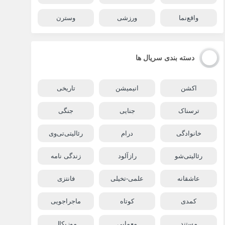
واقع‌نما
ورزشی
وسترن
دسته بندی سریال ها
اکشن
انیمیشن
تاریخی
ترسناک
جنایی
جنگی
خانوادگی
درام
رئالیتی‌تی‌وی
رئالیتی‌شو
رازآلود
زندگی نامه
عاشقانه
علمی-تخیلی
فانتزی
کمدی
کوتاه
ماجراجویی
مستند
معمایی
موزیکال