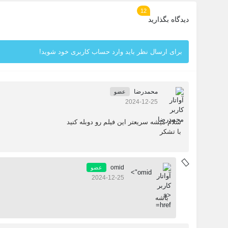
12
دیدگاه بگذارید
برای ارسال نظر باید وارد حساب کاربری خود شوید!
محمدرضا
عضو
2024-12-25
سلام میشه سریعتر این فیلم رو دوبله کنید
با تشکر
omid
عضو
omid">
2024-12-25
باشه