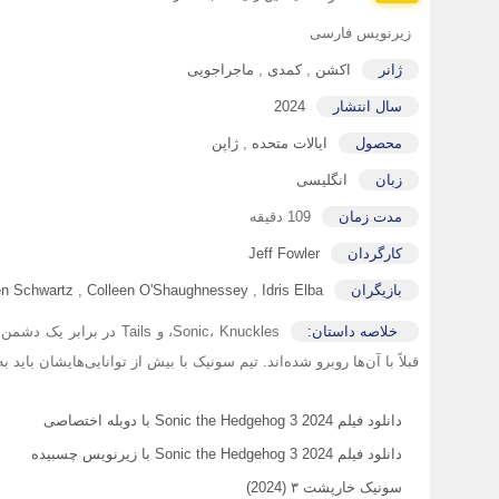
زیرنویس فارسی
ژانر
اکشن
,
کمدی
,
ماجراجویی
سال انتشار
2024
محصول
ایالات متحده
,
ژاپن
زبان
انگلیسی
مدت زمان
109 دقیقه
کارگردان
Jeff Fowler
بازیگران
Idris Elba
,
Colleen O'Shaughnessey
,
n Schwartz
خلاصه داستان:
قبلاً با آن‌ها روبرو شده‌اند. تیم سونیک با بیش از توانایی‌هایشان باید ب
دانلود فیلم Sonic the Hedgehog 3 2024 با دوبله اختصاصی
دانلود فیلم Sonic the Hedgehog 3 2024 با زیرنویس چسبیده
سونیک خارپشت ۳ (2024)