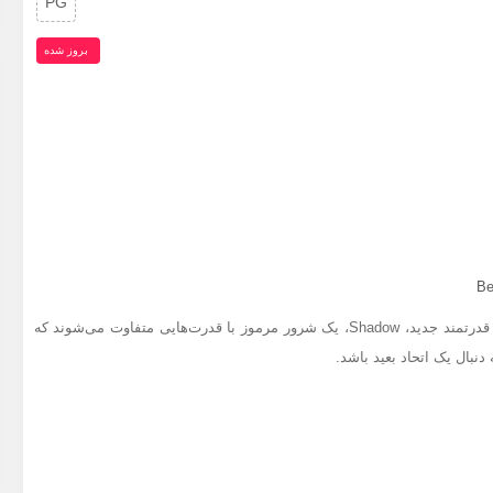
PG
بروز‌ شده
Be
Sonic، Knuckles، و Tails در برابر یک دشمن قدرتمند جدید، Shadow، یک شرور مرموز با قدرت‌هایی متفاوت می‌شوند که
ه دنبال یک اتحاد بعید باشد.