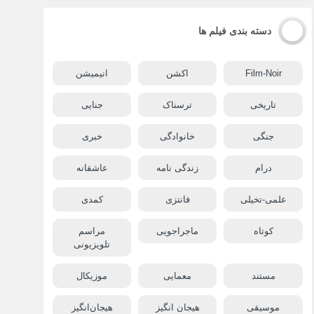
دسته بندی فیلم ها
Film-Noir
اکشن
انیمیشن
تاریخی
ترسناک
جنایی
جنگی
خانوادگی
خبری
درام
زندگی نامه
عاشقانه
علمی-تخیلی
فانتزی
کمدی
کوتاه
ماجراجویی
مراسم
تلویزیونی
مستند
معمایی
موزیکال
موسیقی
هیجان انگیز
هیجان‌انگیز