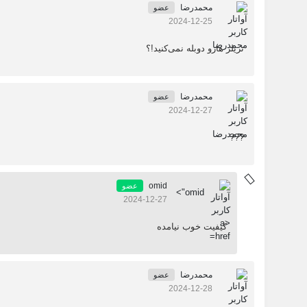
محمدرضا
عضو
2024-12-25
تریلر هارو دوبله نمی‌کنید!؟
محمدرضا
عضو
2024-12-27
???
omid
عضو
omid">
2024-12-27
کیفیت خوب نیامده
محمدرضا
عضو
2024-12-28