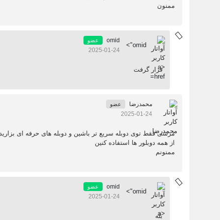
ممنون
omid
عضو
omid">
2025-01-24
قرار گرفت
محمدرضا
عضو
2025-01-24
مرسی فقط توی دوبله سریع تر باشین و دوبله های حرفه ای بزارید دوبله سو
از همه دوبلور ها استفاده کنین
ممنونم
omid
عضو
omid">
2025-01-24
بله