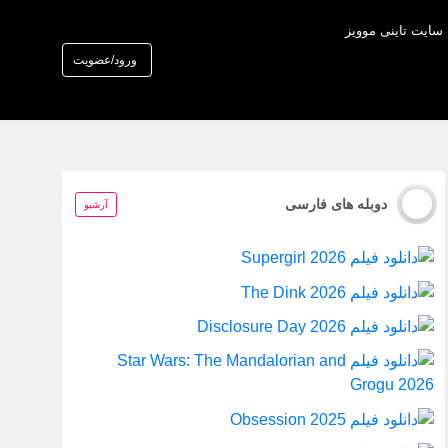
 سایت تاینی موویز
ورود/عضویت
دوبله های فارسی
آرشیو