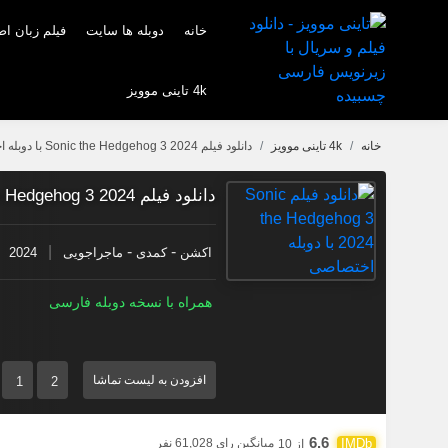
خانه
دوبله ها سایت
فیلم زبان ا
4k تاینی موویز
خانه
4k تاینی موویز
دانلود فیلم Sonic the Hedgehog 3 2024 با دوبله اختصاصی
دانلود فیلم Sonic the Hedgehog 3 2024 با دوبله اختصاصی
|
-
-
اکشن
کمدی
ماجراجویی
2024
همراه با نسخه دوبله فارسی
افزودن به لیست تماشا
1
2
6.6
میانگین رای 61,028 نفر
از 10