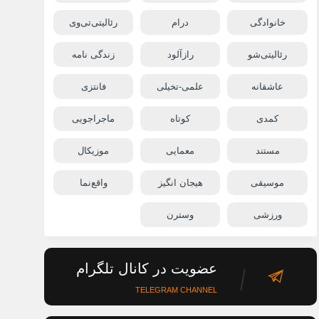
خانوادگی
درام
رئالیتی‌تی‌وی
رئالیتی‌شو
رازآلود
زندگی نامه
عاشقانه
علمی-تخیلی
فانتزی
کمدی
کوتاه
ماجراجویی
مستند
معمایی
موزیکال
موسیقی
هیجان انگیز
واقع‌نما
ورزشی
وسترن
عضویت در کانال تلگرام
TELEGRAM CHANNEL