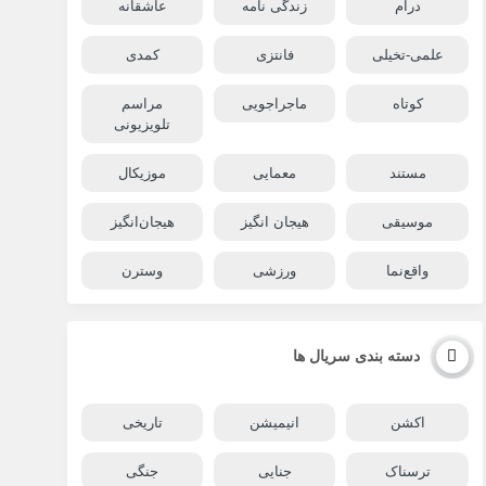
درام
زندگی نامه
عاشقانه
علمی-تخیلی
فانتزی
کمدی
کوتاه
ماجراجویی
مراسم
تلویزیونی
مستند
معمایی
موزیکال
موسیقی
هیجان انگیز
هیجان‌انگیز
واقع‌نما
ورزشی
وسترن
دسته بندی سریال ها
اکشن
انیمیشن
تاریخی
ترسناک
جنایی
جنگی