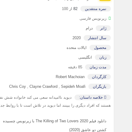
نمره منتقدین
82
از 100
زیرنویس فارسی
ژانر
درام
سال انتشار
2020
محصول
ایالات متحده
زبان
انگلیسی
مدت زمان
85 دقیقه
کارگردان
Robert Machoian
بازیگران
Sepideh Moafi
,
Clayne Crawford
,
Chris Coy
خلاصه داستان:
دیوید ناامیدانه سعی می کند خانواده شش نفر
هستند که افراد دیگری را ببینند اما دیوید در تلاش است تا با روابط
دانلود فیلم The Killing of Two Lovers 2020 با زیرنویس چسبیده
کشتن دو عاشق (2020)