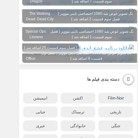
سوم قسمت 7 اضافه شد }
Dragon
تگ تصویر عوض شد 1080 اختصاصی تاینی موویز {
The Walking
فصل سوم قسمت 2 اضافه شد }
Dead: Dead City
تگ تصویر عوض شد 1080 اختصاصی تاینی موویز { فصل
Special Ops:
سوم قسمت 1 اضافه شد }
Lioness
{ فصل سوم قسمت 25 اضافه شد }
تگ تصویر عوض شد 1080 اختصاصی تاینی موویز { فصل اول
The
قسمت 8 اضافه شد }
Office
دسته بندی فیلم ها
Film-Noir
اکشن
انیمیشن
تاریخی
ترسناک
جنایی
جنگی
خانوادگی
خبری