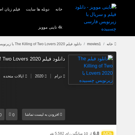
خانه
دوبله ها سایت
فیلم زبان ا
4k تاینی موویز
خانه
movies1
دانلود فیلم The Killing of Two Lovers 2020 با زیرنویس چسبیده
دانلود فیلم The Killing of Two Lovers 2020 با زیرنویس چسبیده
|
|
درام
2020
ایالات متحده
افزودن به لیست تماشا
0
0
6.8
میانگین رای 5,582 نفر
از 10