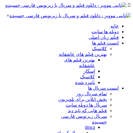
×
خانه
دوبله ها سایت
فیلم زبان اصلی
لیست فیلم ها
کلاسیک
بهترین فیلم های عاشقانه
بهترین فیلم های
عاشقانه
اسکار
کلاسیک
نامزد شده
لیست سریال ها
تمام سریال روز
پخش انلاین برای تلویزیون
سریال ها دوبله سایت
فیلم هایی که باید دید
سریال زیرنویس فارسی
چسبیده
dmca
سریال کره ای