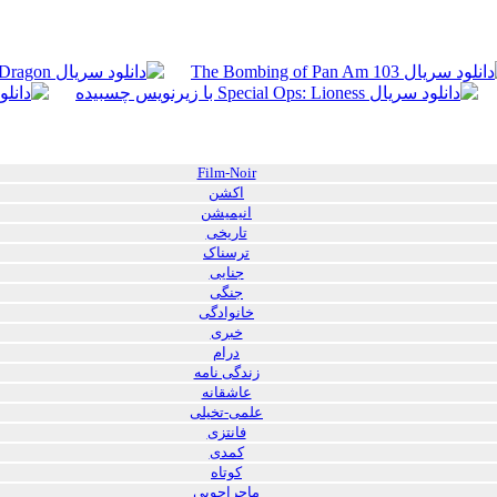
Film-Noir
اکشن
انیمیشن
تاریخی
ترسناک
جنایی
جنگی
خانوادگی
خبری
درام
زندگی نامه
عاشقانه
علمی-تخیلی
فانتزی
کمدی
کوتاه
ماجراجویی