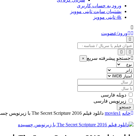
ورود به حساب کاربری
پشتیبان سایت تاینی موویز
4k تاینی موویز
ورود/عضویت
عنوان
جستجو
جستجو پیشرفته سریع
×
نوع
ژانر
امتیاز
IMDB
از
سال
تا
سال
دوبله فارسی
زیرنویس فارسی
جستجو
خانه
movies1
دانلود فیلم The Secret Scripture 2016 با زیرنویس چسبیده