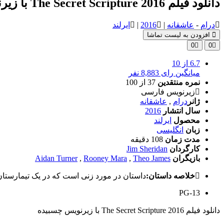
دانلود فیلم The Secret Scripture 2016 با زیرنویس چسبیده
درام
-
عاشقانه
|
2016
|
ایرلند
افزودن به لیست تماشا
0
0
6.7
از 10
میانگین رای 8,883 نفر
نمره منتقدین
37
از 100
زیرنویس فارسی
ژانر
درام
,
عاشقانه
سال انتشار
2016
محصول
ایرلند
زبان
انگلیسی
مدت زمان
108 دقیقه
کارگردان
Jim Sheridan
بازیگران
Theo James
,
Rooney Mara
,
Aidan Turner
خلاصه داستان:
داستان در مورد زنی است که در یک تیمارستا
PG-13
دانلود فیلم The Secret Scripture 2016 با زیرنویس چسبیده