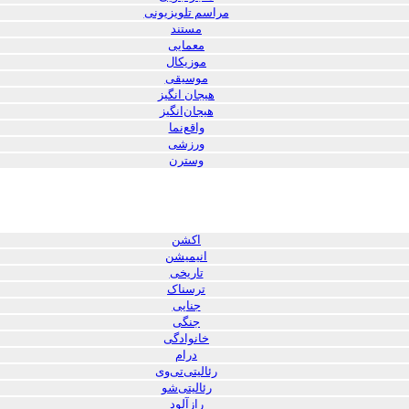
مراسم تلویزیونی
مستند
معمایی
موزیکال
موسیقی
هیجان انگیز
هیجان‌انگیز
واقع‌نما
ورزشی
وسترن
اکشن
انیمیشن
تاریخی
ترسناک
جنایی
جنگی
خانوادگی
درام
رئالیتی‌تی‌وی
رئالیتی‌شو
رازآلود