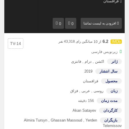
قزاقستان
افزودن به لیست تماشا
0
0
6.2
میانگین رای 43,318 نفر
از 10
TV-14
زیرنویس فارسی
ژانر
اکشن
,
درام
,
فانتزی
سال انتشار
2019
محصول
قزاقستان
زبان
روسی
,
عربی
,
قزاق
مدت زمان
156 دقیقه
کارگردان
Akan Satayev
بازیگران
Yerden
,
Ghassan Massoud
,
Almira Tursyn
Telemissov