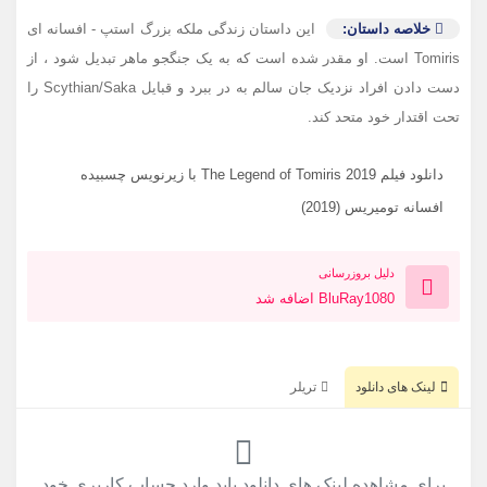
خلاصه داستان:
این داستان زندگی ملکه بزرگ استپ - افسانه ای
Tomiris است. او مقدر شده است که به یک جنگجو ماهر تبدیل شود ، از
دست دادن افراد نزدیک جان سالم به در ببرد و قبایل Scythian/Saka را
تحت اقتدار خود متحد کند.
دانلود فیلم The Legend of Tomiris 2019 با زیرنویس چسبیده
افسانه تومیریس (2019)
دلیل بروزرسانی
BluRay1080 اضافه شد
لینک های دانلود
تریلر
برای مشاهده لینک های دانلود باید وارد حساب کاربری خود