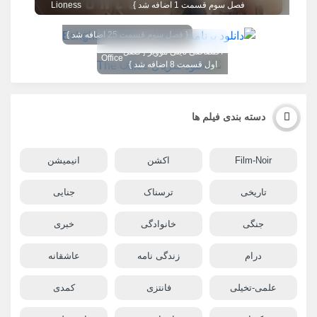
فصل سوم قسمت 1 اضافه شد }
Lioness
{ فصل سوم قسمت 25 اضافه شد }
تگ تصویر عوض شد 1080
The
اختصاصی تاینی موویز { فصل
Office
اول قسمت 8 اضافه شد }
دسته بندی فیلم ها
Film-Noir
اکشن
انیمیشن
تاریخی
ترسناک
جنایی
جنگی
خانوادگی
خبری
درام
زندگی نامه
عاشقانه
علمی-تخیلی
فانتزی
کمدی