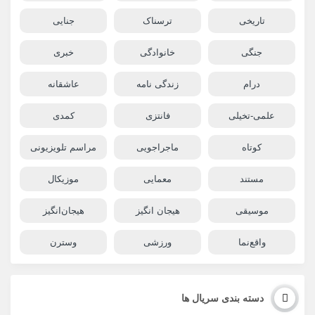
تاریخی
ترسناک
جنایی
جنگی
خانوادگی
خبری
درام
زندگی نامه
عاشقانه
علمی-تخیلی
فانتزی
کمدی
کوتاه
ماجراجویی
مراسم تلویزیونی
مستند
معمایی
موزیکال
موسیقی
هیجان انگیز
هیجان‌انگیز
واقع‌نما
ورزشی
وسترن
دسته بندی سریال ها