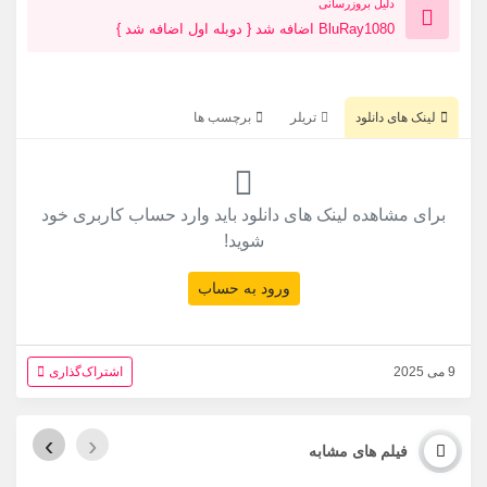
دلیل بروزرسانی
BluRay1080 اضافه شد { دوبله اول اضافه شد }
لینک های دانلود
تریلر
برچسب ها
برای مشاهده لینک های دانلود باید وارد حساب کاربری خود
شوید!
ورود به حساب
9 می 2025
اشتراک‌گذاری
›
‹
فیلم های مشابه