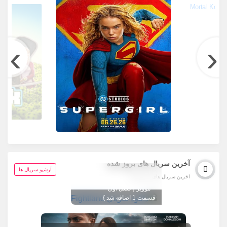
›
‹
آخرین سریال های بروز شده
تگ تصویر عوض شد
آرشیو سریال ها
آخرین سریال های بروز شده
1080 اختصاصی تاینی
Fightland
موویز { فصل اول
قسمت 1 اضافه شد }