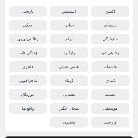
اکشن
انیمیشن
تاریخی
ترسناک
جنایی
جنگی
خانوادگی
درام
رئالیتی‌تی‌وی
رئالیتی‌شو
رازآلود
زندگی نامه
عاشقانه
علمی-تخیلی
فانتزی
کمدی
کوتاه
ماجراجویی
مستند
معمایی
موزیکال
موسیقی
هیجان انگیز
واقع‌نما
ورزشی
وسترن