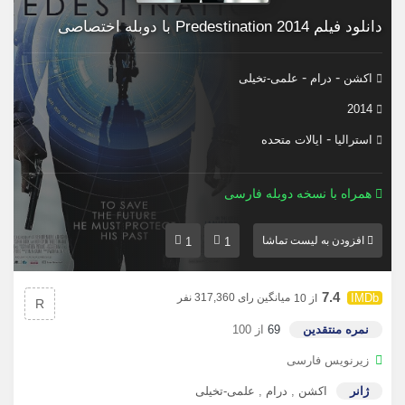
دانلود فیلم Predestination 2014 با دوبله اختصاصی
-
-
اکشن
درام
علمی-تخیلی
2014
-
استرالیا
ایالات متحده
همراه با نسخه دوبله فارسی
افزودن به لیست تماشا
1
1
7.4
میانگین رای 317,360 نفر
از 10
R
نمره منتقدین
69
از 100
زیرنویس فارسی
ژانر
اکشن
,
درام
,
علمی-تخیلی