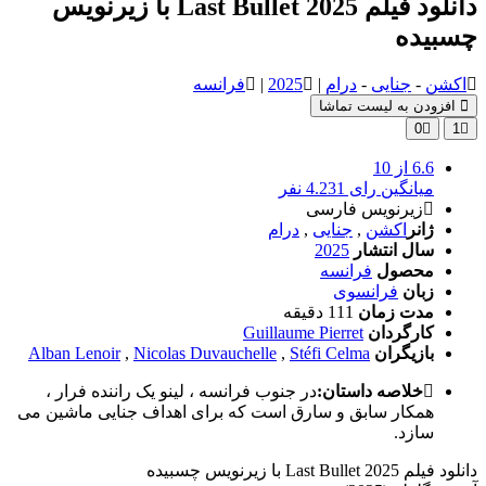
دانلود فیلم Last Bullet 2025 با زیرنویس
چسبیده
اکشن
-
جنایی
-
درام
|
2025
|
فرانسه
افزودن به لیست تماشا
0
1
6.6
از 10
میانگین رای 4.231 نفر
زیرنویس فارسی
ژانر
اکشن
,
جنایی
,
درام
سال انتشار
2025
محصول
فرانسه
زبان
فرانسوی
مدت زمان
111 دقیقه
کارگردان
Guillaume Pierret
بازیگران
Stéfi Celma
,
Nicolas Duvauchelle
,
Alban Lenoir
خلاصه داستان:
در جنوب فرانسه ، لینو یک راننده فرار ،
همکار سابق و سارق است که برای اهداف جنایی ماشین می
سازد.
دانلود فیلم Last Bullet 2025 با زیرنویس چسبیده