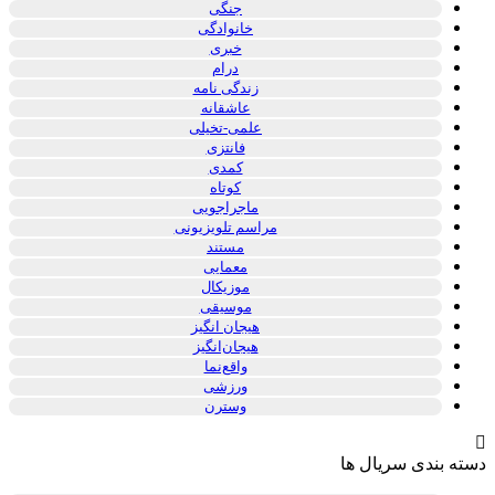
جنگی
خانوادگی
خبری
درام
زندگی نامه
عاشقانه
علمی-تخیلی
فانتزی
کمدی
کوتاه
ماجراجویی
مراسم تلویزیونی
مستند
معمایی
موزیکال
موسیقی
هیجان انگیز
هیجان‌انگیز
واقع‌نما
ورزشی
وسترن
دسته بندی سریال ها