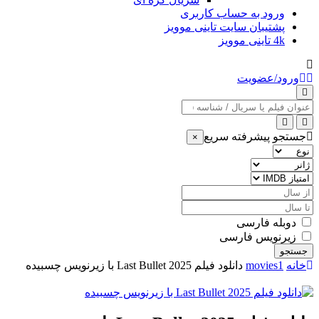
ورود به حساب کاربری
پشتیبان سایت تاینی موویز
4k تاینی موویز
ورود/عضویت
عنوان
جستجو
جستجو پیشرفته سریع
×
نوع
ژانر
امتیاز
IMDB
از
سال
تا
سال
دوبله فارسی
زیرنویس فارسی
جستجو
خانه
movies1
دانلود فیلم Last Bullet 2025 با زیرنویس چسبیده