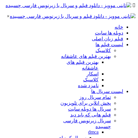
×
خانه
دوبله ها سایت
فیلم زبان اصلی
لیست فیلم ها
کلاسیک
بهترین فیلم های عاشقانه
بهترین فیلم های
عاشقانه
اسکار
کلاسیک
نامزد شده
لیست سریال ها
تمام سریال روز
پخش انلاین برای تلویزیون
سریال ها دوبله سایت
فیلم هایی که باید دید
سریال زیرنویس فارسی
چسبیده
dmca
سریال کره ای