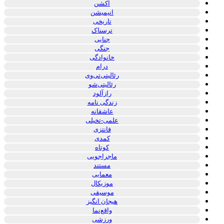
اکشن
انیمیشن
تاریخی
ترسناک
جنایی
جنگی
خانوادگی
درام
رئالیتی‌تی‌وی
رئالیتی‌شو
رازآلود
زندگی نامه
عاشقانه
علمی-تخیلی
فانتزی
کمدی
کوتاه
ماجراجویی
مستند
معمایی
موزیکال
موسیقی
هیجان انگیز
واقع‌نما
ورزشی