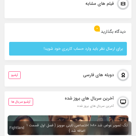
فیلم های مشابه
0
دیدگاه بگذارید
برای ارسال نظر باید وارد حساب کاربری خود شوید!
دوبله های فارسی
آرشیو
آخرین سریال های بروز شده
آرشیو سریال ها
آخرین سریال های بروز شده
تگ تصویر عوض شد 1080 اختصاصی تاینی موویز { فصل اول قسمت 1
Fightland
اضافه شد }