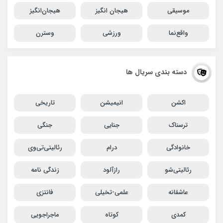
موسیقی
هیجان انگیز
هیجان‌انگیز
واقع‌نما
ورزشی
وسترن
دسته بندی سریال ها
اکشن
انیمیشن
تاریخی
ترسناک
جنایی
جنگی
خانوادگی
درام
رئالیتی‌تی‌وی
رئالیتی‌شو
رازآلود
زندگی نامه
عاشقانه
علمی-تخیلی
فانتزی
کمدی
کوتاه
ماجراجویی