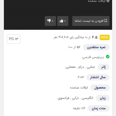
ایالات متحده
0
0
افزودن به لیست تماشا
6.5
میانگین رای 306,608 نفر
از 10
PG-13
نمره منتقدین
52
از 100
زیرنویس فارسی
ژانر
جنایی
,
درام
,
معمایی
سال انتشار
2017
محصول
ایالات متحده
زبان
انگلیسی
,
ترکی
,
فرانسوی
مدت زمان
114 دقیقه