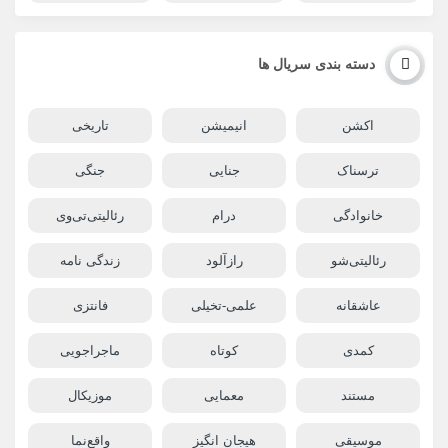
دسته بندی سریال ها
اکشن
انیمیشن
تاریخی
ترسناک
جنایی
جنگی
خانوادگی
درام
رئالیتی‌تی‌وی
رئالیتی‌شو
رازآلود
زندگی نامه
عاشقانه
علمی-تخیلی
فانتزی
کمدی
کوتاه
ماجراجویی
مستند
معمایی
موزیکال
موسیقی
هیجان انگیز
واقع‌نما