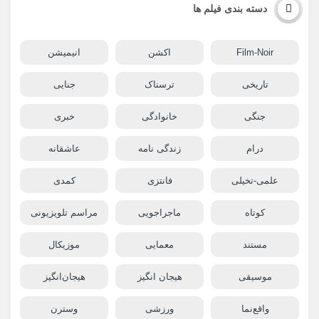
دسته بندی فیلم ها
Film-Noir
اکشن
انیمیشن
تاریخی
ترسناک
جنایی
جنگی
خانوادگی
خبری
درام
زندگی نامه
عاشقانه
علمی-تخیلی
فانتزی
کمدی
کوتاه
ماجراجویی
مراسم تلویزیونی
مستند
معمایی
موزیکال
موسیقی
هیجان انگیز
هیجان‌انگیز
واقع‌نما
ورزشی
وسترن