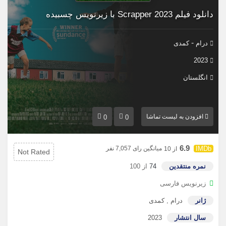
دانلود فیلم Scrapper 2023 با زیرنویس چسبیده
-
درام
کمدی
2023
انگلستان
افزودن به لیست تماشا
0
0
6.9
میانگین رای 7,057 نفر
از 10
Not Rated
نمره منتقدین
74
از 100
زیرنویس فارسی
ژانر
درام
,
کمدی
سال انتشار
2023