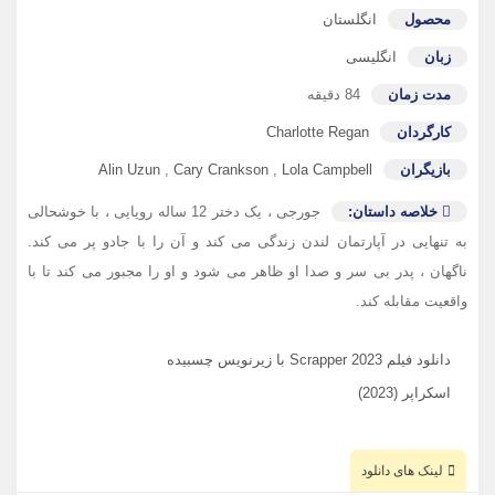
محصول
انگلستان
زبان
انگلیسی
مدت زمان
84 دقیقه
کارگردان
Charlotte Regan
بازیگران
Lola Campbell
,
Cary Crankson
,
Alin Uzun
خلاصه داستان:
جورجی ، یک دختر 12 ساله رویایی ، با خوشحالی
به تنهایی در آپارتمان لندن زندگی می کند و آن را با جادو پر می کند.
ناگهان ، پدر بی سر و صدا او ظاهر می شود و او را مجبور می کند تا با
واقعیت مقابله کند.
دانلود فیلم Scrapper 2023 با زیرنویس چسبیده
اسکراپر (2023)
لینک های دانلود