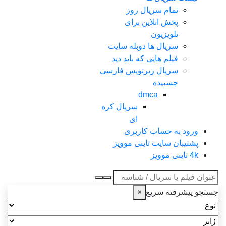
تمام سریال روز
پخش انلاین برای
تلویزیون
سریال ها دوبله سایت
فیلم هایی که باید دید
سریال زیرنویس فارسی
چسبیده
dmca
سریال کره
ای
ورود به حساب کاربری
پشتیبان سایت تاینی موویز
4k تاینی موویز
عنوان جستجو
جستجو پیشرفته سریع
×
نوع
ژانر