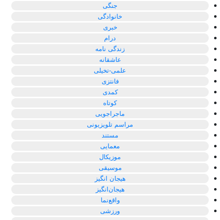
جنگی
خانوادگی
خبری
درام
زندگی نامه
عاشقانه
علمی-تخیلی
فانتزی
کمدی
کوتاه
ماجراجویی
مراسم تلویزیونی
مستند
معمایی
موزیکال
موسیقی
هیجان انگیز
هیجان‌انگیز
واقع‌نما
ورزشی