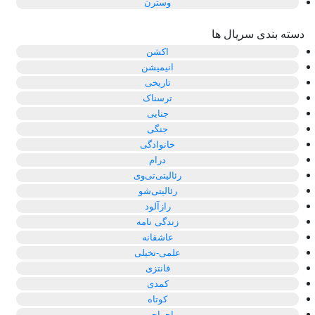
وسترن
دسته بندی سریال ها
اکشن
انیمیشن
تاریخی
ترسناک
جنایی
جنگی
خانوادگی
درام
رئالیتی‌تی‌وی
رئالیتی‌شو
رازآلود
زندگی نامه
عاشقانه
علمی-تخیلی
فانتزی
کمدی
کوتاه
ماجراجویی