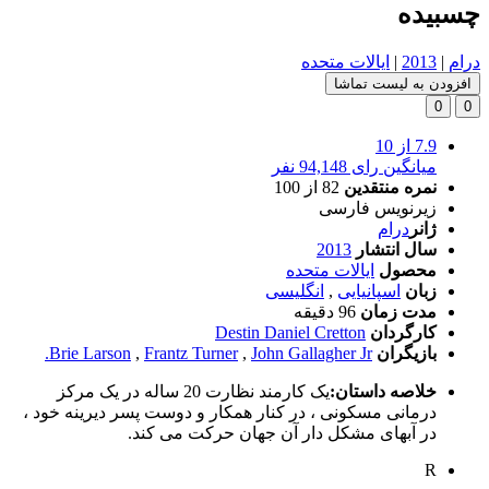
چسبیده
درام
|
2013
|
ایالات متحده
افزودن به لیست تماشا
0
0
7.9
از 10
میانگین رای 94,148 نفر
نمره منتقدین
82
از 100
زیرنویس فارسی
ژانر
درام
سال انتشار
2013
محصول
ایالات متحده
زبان
اسپانیایی
,
انگلیسی
مدت زمان
96 دقیقه
کارگردان
Destin Daniel Cretton
بازیگران
John Gallagher Jr.
,
Frantz Turner
,
Brie Larson
خلاصه داستان:
یک کارمند نظارت 20 ساله در یک مرکز
درمانی مسکونی ، در کنار همکار و دوست پسر دیرینه خود ،
در آبهای مشکل دار آن جهان حرکت می کند.
R