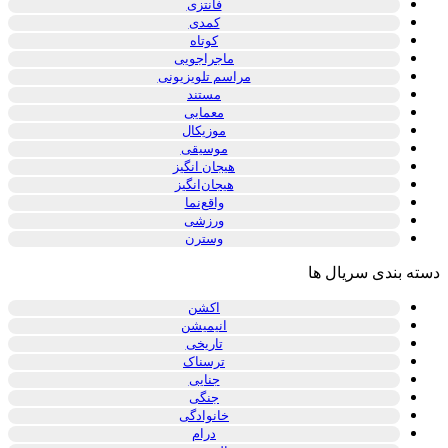
فانتزی
کمدی
کوتاه
ماجراجویی
مراسم تلویزیونی
مستند
معمایی
موزیکال
موسیقی
هیجان انگیز
هیجان‌انگیز
واقع‌نما
ورزشی
وسترن
دسته بندی سریال ها
اکشن
انیمیشن
تاریخی
ترسناک
جنایی
جنگی
خانوادگی
درام