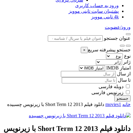
ورود به حساب کاربری
پشتیبان سایت تاینی موویز
4k تاینی موویز
ورود/عضویت
عنوان جستجو
جستجو پیشرفته سریع
×
نوع
ژانر
امتیاز IMDB
از سال
تا سال
دوبله فارسی
زیرنویس فارسی
جستجو
خانه
movies1
دانلود فیلم Short Term 12 2013 با زیرنویس چسبیده
دانلود فیلم Short Term 12 2013 با زیرنویس