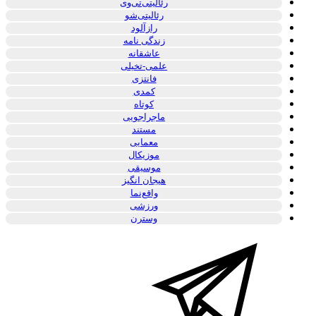
رئالیتی‌تی‌وی
رئالیتی‌شو
رازآلود
زندگی نامه
عاشقانه
علمی-تخیلی
فانتزی
کمدی
کوتاه
ماجراجویی
مستند
معمایی
موزیکال
موسیقی
هیجان انگیز
واقع‌نما
ورزشی
وسترن