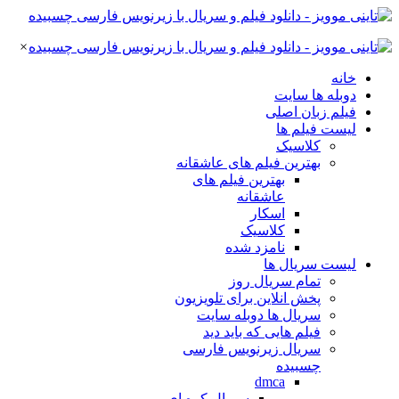
×
خانه
دوبله ها سایت
فیلم زبان اصلی
لیست فیلم ها
کلاسیک
بهترین فیلم های عاشقانه
بهترین فیلم های
عاشقانه
اسکار
کلاسیک
نامزد شده
لیست سریال ها
تمام سریال روز
پخش انلاین برای تلویزیون
سریال ها دوبله سایت
فیلم هایی که باید دید
سریال زیرنویس فارسی
چسبیده
dmca
سریال کره ای