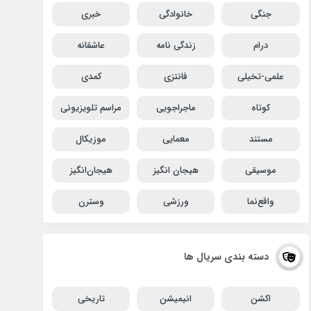
جنگی
خانوادگی
خبری
درام
زندگی نامه
عاشقانه
علمی-تخیلی
فانتزی
کمدی
کوتاه
ماجراجویی
مراسم تلویزیونی
مستند
معمایی
موزیکال
موسیقی
هیجان انگیز
هیجان‌انگیز
واقع‌نما
ورزشی
وسترن
دسته بندی سریال ها
اکشن
انیمیشن
تاریخی