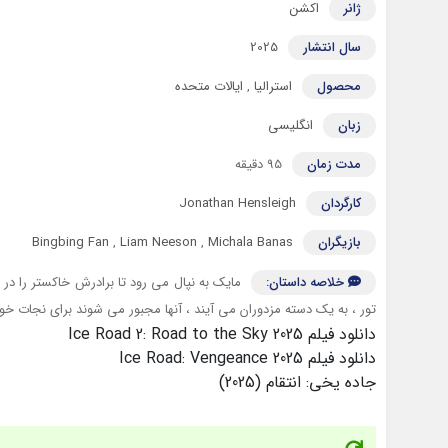
ژانر
اکشن
سال انتشار
2025
محصول
استرالیا
,
ایالات متحده
زبان
انگلیسی
مدت زمان
95 دقیقه
کارگردان
Jonathan Hensleigh
بازیگران
Michala Banas
,
Liam Neeson
,
Bingbing Fan
خلاصه داستان:
مایک به نپال می رود تا برادرش خاکستر را در
تور ، به یک دسته مزدوران می آیند ، آنها مجبور می شوند برای نجات خود 
دانلود فیلم Ice Road 2: Road to the Sky 2025
دانلود فیلم Ice Road: Vengeance 2025
جاده یخی: انتقام (2025)