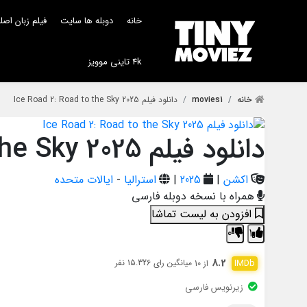
خانه
دوبله ها سایت
فیلم زبان اص
4k تاینی موویز
خانه
movies1
دانلود فیلم Ice Road 2: Road to the Sky 2025
دانلود فیلم Ice Road 2: Road to the Sky 2025
اکشن
|
2025
|
استرالیا
-
ایالات متحده
همراه با نسخه دوبله فارسی
افزودن به لیست تماشا
0
1
8.2
میانگین رای 15.326 نفر
از 10
زیرنویس فارسی