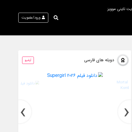
یت تاینی موویز
ورود/عضویت
دوبله های فارسی
آرشیو
›
‹