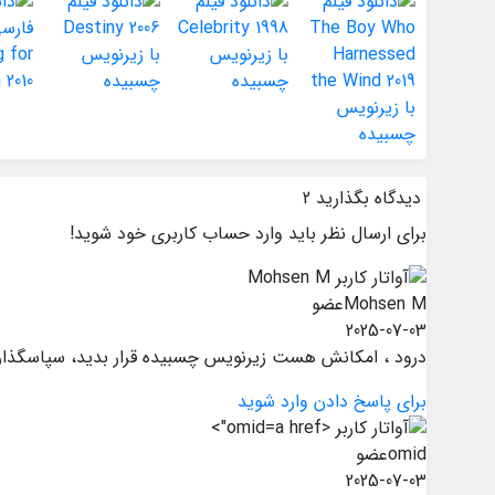
دیدگاه بگذارید
2
برای ارسال نظر باید وارد حساب کاربری خود شوید!
Mohsen M
عضو
2025-07-03
درود ، امکانش هست زیرنویس چسبیده قرار بدید، سپاسگذار
برای پاسخ دادن وارد شوید
omid">
omid
عضو
2025-07-03