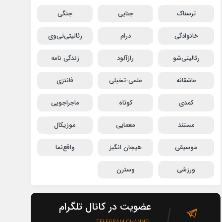
ترسناک
جنایی
جنگی
خانوادگی
درام
رئالیتی‌تی‌وی
رئالیتی‌شو
رازآلود
زندگی نامه
عاشقانه
علمی-تخیلی
فانتزی
کمدی
کوتاه
ماجراجویی
مستند
معمایی
موزیکال
موسیقی
هیجان انگیز
واقع‌نما
ورزشی
وسترن
عضویت در کانال تلگرام