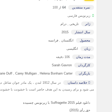
نمره منتقدین
64
از 100
زیرنویس فارسی
ژانر
تاریخی
,
درام
سال انتشار
2015
محصول
انگلستان
,
فرانسه
زبان
انگلیسی
مدت زمان
106 دقیقه
کارگردان
Sarah Gavron
بازیگران
Helena Bonham Carter
,
Carey Mulligan
,
rie Duff
خلاصه داستان:
در سال 1912 لندن ، یک مادر جوان
می شود و برای رسیدن به این هدف حاضر است با خشونت با خشونت 
دانلود فیلم Suffragette 2015 با زیرنویس چسبیده
حق رأی (2015)