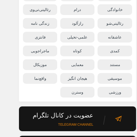
خانوادگی
درام
رئالیتی‌تی‌وی
رئالیتی‌شو
رازآلود
زندگی نامه
عاشقانه
علمی-تخیلی
فانتزی
کمدی
کوتاه
ماجراجویی
مستند
معمایی
موزیکال
موسیقی
هیجان انگیز
واقع‌نما
ورزشی
وسترن
عضویت در کانال تلگرام
TELEGRAM CHANNEL