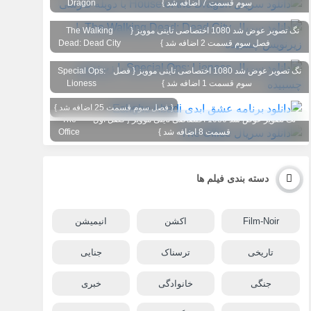
سوم قسمت 7 اضافه شد }
Dragon
تگ تصویر عوض شد 1080 اختصاصی تاینی موویز {
The Walking
فصل سوم قسمت 2 اضافه شد }
Dead: Dead City
تگ تصویر عوض شد 1080 اختصاصی تاینی موویز { فصل
Special Ops:
سوم قسمت 1 اضافه شد }
Lioness
{ فصل سوم قسمت 25 اضافه شد }
تگ تصویر عوض شد 1080 اختصاصی تاینی موویز { فصل اول
The
قسمت 8 اضافه شد }
Office
دسته بندی فیلم ها
Film-Noir
اکشن
انیمیشن
تاریخی
ترسناک
جنایی
جنگی
خانوادگی
خبری