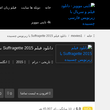
خانه
دوبله ها سایت
فیلم زبان ا
4k تاینی موویز
خانه
movies1
دانلود فیلم Suffragette 2015 با زیرنویس چسبیده
دانلود فیلم Suffragette 2015 با زیرنویس چسبیده
|
|
-
تاریخی
درام
2015
انگلس
افزودن به لیست تماشا
0
0
6.9
میانگین رای 45,907 نفر
از 10