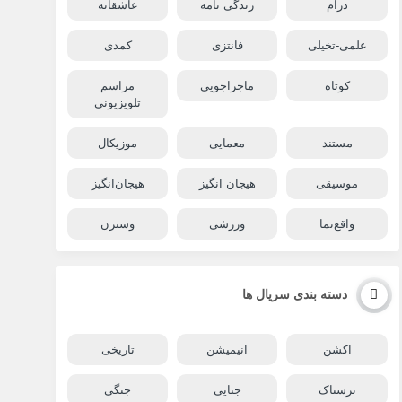
درام
زندگی نامه
عاشقانه
علمی-تخیلی
فانتزی
کمدی
کوتاه
ماجراجویی
مراسم
تلویزیونی
مستند
معمایی
موزیکال
موسیقی
هیجان انگیز
هیجان‌انگیز
واقع‌نما
ورزشی
وسترن
دسته بندی سریال ها
اکشن
انیمیشن
تاریخی
ترسناک
جنایی
جنگی